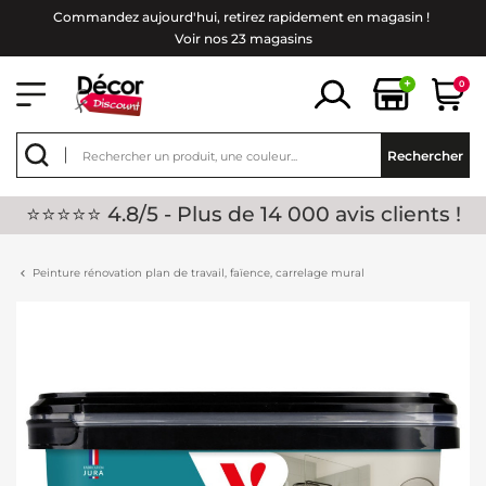
Commandez aujourd'hui, retirez rapidement en magasin !
Voir nos 23 magasins
+
0
Rechercher
⭐⭐⭐⭐⭐ 4.8/5 - Plus de 14 000 avis clients !
Peinture rénovation plan de travail, faïence, carrelage mural