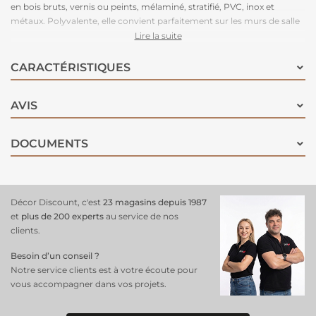
en bois bruts, vernis ou peints, mélaminé, stratifié, PVC, inox et
métaux. Polyvalente, elle convient parfaitement sur les murs de salle
de bain y compris l'intérieur de douche carrelé et s'appliquera sur de
Lire la suite
la faïence, du carrelage mural, mistel, brique de verre, boiserie... Cette
peinture présente une haute résistance à l'eau grâce à sa protection
CARACTÉRISTIQUES
imperméable et pourra s'appliquer directement sur la faïence et les
meubles. Facile d'entretien et d'application. Tendu parfait. Séchage
AVIS
entre deux couches : 6 heures. Séchage complet en 48 heures avant
la première.
DOCUMENTS
Décor Discount, c'est
23 magasins depuis 1987
et
plus de 200 experts
au service de nos
clients.
Besoin d’un conseil ?
Notre service clients est à votre écoute pour
vous accompagner dans vos projets.