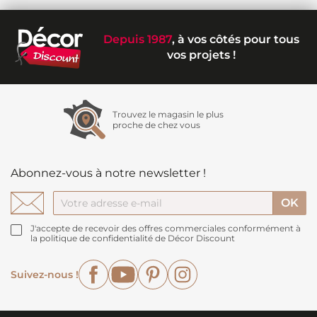
Depuis 1987
, à vos côtés pour tous
vos projets !
Trouvez le magasin le plus
proche de chez vous
Abonnez-vous à notre newsletter !
J'accepte de recevoir des offres commerciales conformément à
la politique de confidentialité de Décor Discount
Facebook
YouTube
Pinterest
Instagram
Suivez-nous !