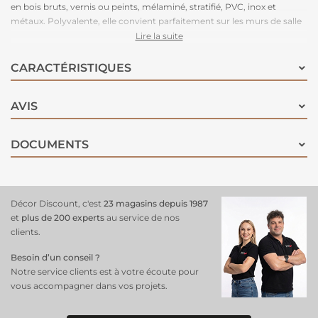
en bois bruts, vernis ou peints, mélaminé, stratifié, PVC, inox et
métaux. Polyvalente, elle convient parfaitement sur les murs de salle
de bain y compris l'intérieur de douche carrelé et s'appliquera sur de
Lire la suite
la faïence, du carrelage mural, mistel, brique de verre, boiserie... Cette
peinture présente une haute résistance à l'eau grâce à sa protection
CARACTÉRISTIQUES
imperméable et pourra s'appliquer directement sur la faïence et les
meubles. Facile d'entretien et d'application. Tendu parfait. Séchage
AVIS
entre deux couches : 6 heures. Séchage complet en 48 heures avant
la première.
DOCUMENTS
Décor Discount, c'est
23 magasins depuis 1987
et
plus de 200 experts
au service de nos
clients.
Besoin d’un conseil ?
Notre service clients est à votre écoute pour
vous accompagner dans vos projets.