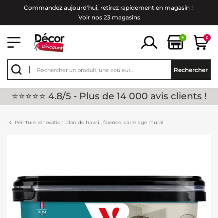
Commandez aujourd'hui, retirez rapidement en magasin !
Voir nos 23 magasins
+
0
Rechercher
⭐⭐⭐⭐⭐ 4.8/5 - Plus de 14 000 avis clients !
Peinture rénovation plan de travail, faïence, carrelage mural