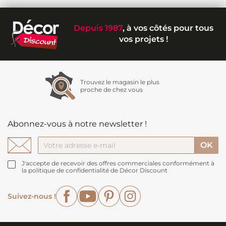
Depuis 1987
, à vos côtés pour tous
vos projets !
Trouvez le magasin le plus
proche de chez vous
Abonnez-vous à notre newsletter !
J'accepte de recevoir des offres commerciales conformément à
la politique de confidentialité de Décor Discount
Facebook
YouTube
Pinterest
Instagram
Suivez-nous !