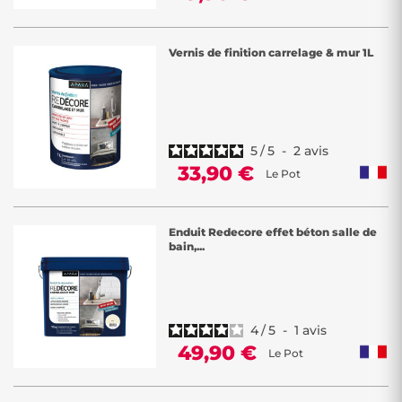
Vernis de finition carrelage & mur 1L
5
/
5
-
2
avis
33,90 €
Le Pot
Enduit Redecore effet béton salle de
bain,...
4
/
5
-
1
avis
49,90 €
Le Pot