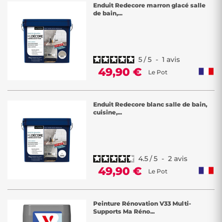
Enduit Redecore marron glacé salle
de bain,...
5
/
5
-
1
avis
49,90 €
Le Pot
Enduit Redecore blanc salle de bain,
cuisine,...
4.5
/
5
-
2
avis
49,90 €
Le Pot
Peinture Rénovation V33 Multi-
Supports Ma Réno...