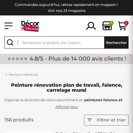
Commandez aujourd'hui, retirez rapidement en magasin !
Voir nos 23 magasins
+
0
Rechercher
⭐⭐⭐⭐⭐ 4.8/5 - Plus de 14 000 avis clients !
Peinture intérieure
Peinture rénovation plan de travail, faïence,
carrelage mural
Explorez la diversité de notre assortiment en
peintures faïence et
carrelage mural
chez Décor Discount, une solution pratique pour
Afficher plus
rafraîchir l'apparence des carreaux de votre salle de bain ou de votre
cuisine sans engager de
gros travaux
.
156 produits

Filtrer et trier
Offrant une alternative rapide et économique, notre sélection de