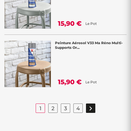
15,90 €
Le Pot
Peinture Aérosol V33 Ma Réno Multi-
Supports Or...
15,90 €
Le Pot

1
2
3
4