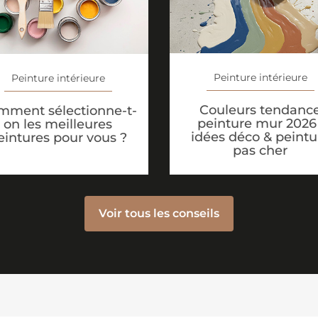
Peinture intérieure
Peinture intérieure
Couleurs tendanc
mment sélectionne-t-
peinture mur 2026 
on les meilleures
idées déco & peintu
eintures pour vous ?
pas cher
Voir tous les conseils