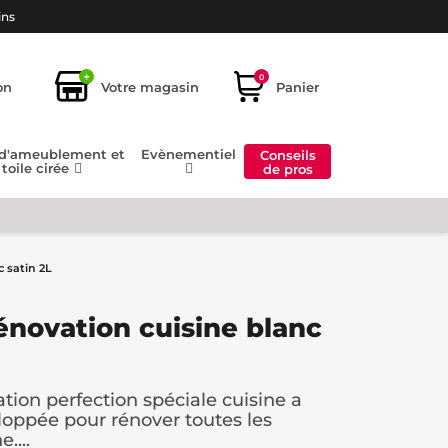
ins
+
0
on
Votre magasin
Panier
 d'ameublement et
Evènementiel
Conseils
toile cirée
de pros
c satin 2L
énovation cuisine blanc
tion perfection spéciale cuisine a
oppée pour rénover toutes les
....