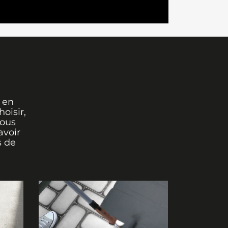
 en
oisir,
vous
avoir
s de