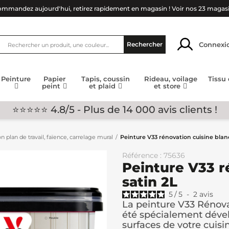
mmandez aujourd'hui, retirez rapidement en magasin !
Voir nos 23 magas
Connexi
Rechercher
Peinture
Papier
Tapis, coussin
Rideau, voilage
Tissu
peint
et plaid
et store
⭐⭐⭐⭐⭐ 4.8/5 - Plus de 14 000 avis clients !
n plan de travail, faïence, carrelage mural
Peinture V33 rénovation cuisine blan
Référence : 75636
Peinture V33 r
satin 2L
5
/
5
-
2
avis
La peinture V33 Rénova
été spécialement dével
surfaces de votre cuisine