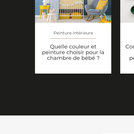
Peinture intérieure
Quelle couleur et
Co
peinture choisir pour la
chambre de bébé ?
p