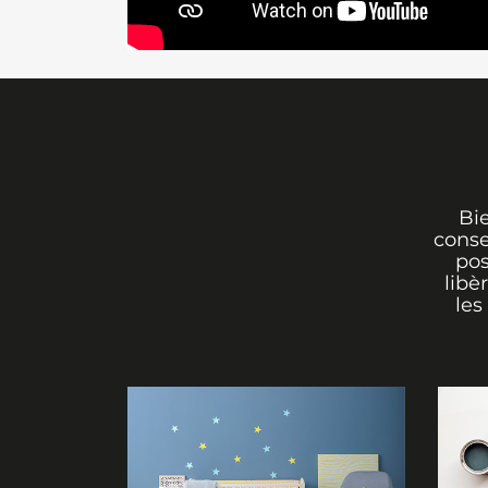
Bi
conse
pos
libè
les