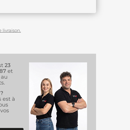
 livraison.
st
23
987
et
au
s.
 ?
s est à
ous
vos