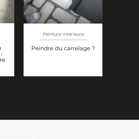
Peinture intérieure
e
Peindre du carrelage ?
:
re