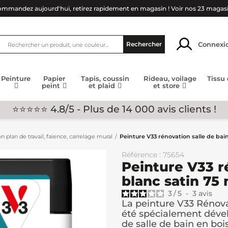
mmandez aujourd'hui, retirez rapidement en magasin !
Voir nos 23 magas
Connexi
Rechercher
Peinture
Papier
Tapis, coussin
Rideau, voilage
Tissu
peint
et plaid
et store
⭐⭐⭐⭐⭐ 4.8/5 - Plus de 14 000 avis clients !
n plan de travail, faïence, carrelage mural
Peinture V33 rénovation salle de bain
Référence : 75654
Peinture V33 r
blanc satin 75 
3
/
5
-
3
avis
La peinture V33 Rénova
été spécialement déve
de salle de bain en bois.