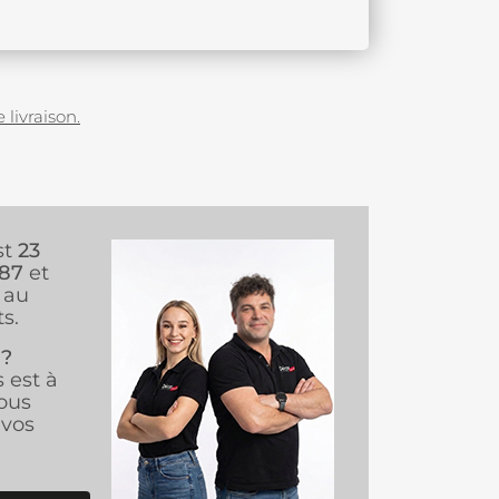
 livraison.
st
23
987
et
au
s.
 ?
s est à
ous
vos