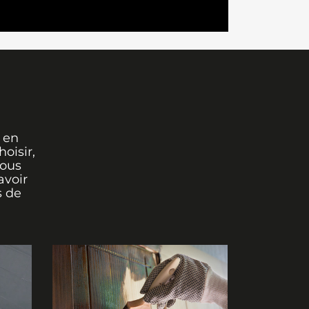
 en
oisir,
vous
avoir
s de