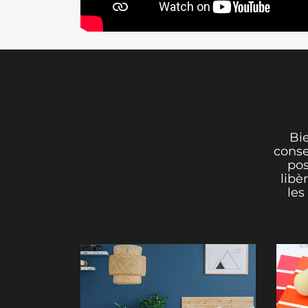
Bi
conse
pos
libè
les