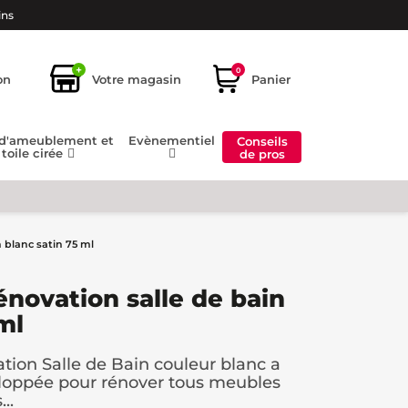
ins
+
0
on
Votre magasin
Panier
 d'ameublement et
Evènementiel
Conseils
toile cirée
de pros
 blanc satin 75 ml
énovation salle de bain
ml
tion Salle de Bain couleur blanc a
loppée pour rénover tous meubles
..