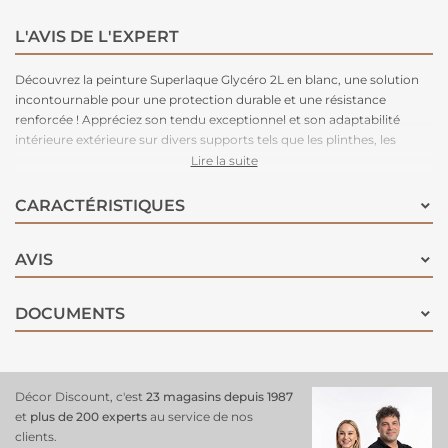
L'AVIS DE L'EXPERT
Découvrez la peinture Superlaque Glycéro 2L en blanc, une solution
incontournable pour une protection durable et une résistance
renforcée ! Appréciez son tendu exceptionnel et son adaptabilité
intérieure extérieure sur divers supports tels que les plinthes, les
boiseries, les radiateurs, les portes... Cette formule polyvalente offre
Lire la suite
une haute performance pour des résultats impeccables, garantissant
une finition de qualité supérieure et une préservation longue durée de
CARACTÉRISTIQUES
vos surfaces, pour un effet durable et esthétique !
AVIS
DOCUMENTS
Décor Discount, c'est
23 magasins depuis 1987
et
plus de 200 experts
au service de nos
clients.