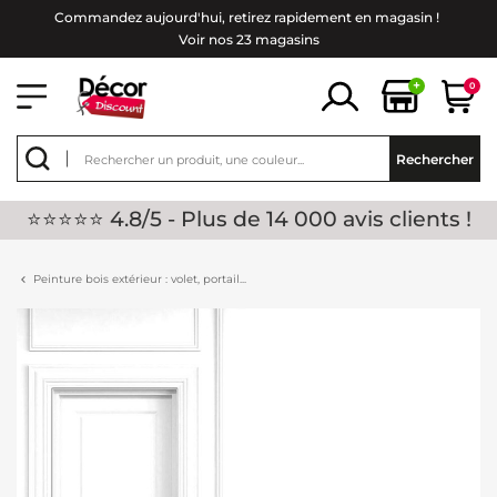
Commandez aujourd'hui, retirez rapidement en magasin !
Voir nos 23 magasins
+
0
Rechercher
⭐⭐⭐⭐⭐ 4.8/5 - Plus de 14 000 avis clients !
Peinture bois extérieur : volet, portail...