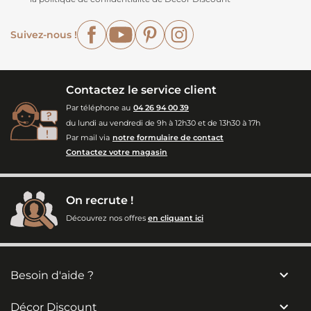
Facebook
YouTube
Pinterest
Instagram
Suivez-nous !
Contactez le service client
Par téléphone au
04 26 94 00 39
du lundi au vendredi de 9h à 12h30 et de 13h30 à 17h
Par mail via
notre formulaire de contact
Contactez votre magasin
On recrute !
Découvrez nos offres
en cliquant ici

Besoin d'aide ?

Décor Discount