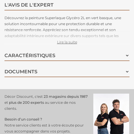
L'AVIS DE L'EXPERT
Découvrez la peinture Superlaque Glycéro 2L en vert basque, une
solution incontournable pour une protection durable et une
résistance renforcée. Appréciez son tendu exceptionnel et son
adaptabilité intérieure extérieure sur divers supports tels que les
plinthes, les boiseries, les radiateurs, les portes... Cette formule
Lire la suite
polyvalente offre une haute performance pour des résultats
impeccables, garantissant une finition de qualité supérieure et une
CARACTÉRISTIQUES
préservation longue durée de vos surfaces, pour un effet durable et
esthétique !
DOCUMENTS
Décor Discount, c'est
23 magasins depuis 1987
et
plus de 200 experts
au service de nos
clients.
Besoin d’un conseil ?
Notre service clients est à votre écoute pour
vous accompagner dans vos projets.