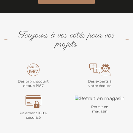
Toujours à vos côtés pour vos
projets
Des prix discount
Des experts à
depuis 1987
votre écoute
Retrait en
magasin
Paiement 100%
sécurisé