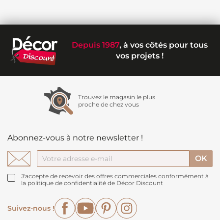
Depuis 1987
, à vos côtés pour tous
vos projets !
Trouvez le magasin le plus
proche de chez vous
Abonnez-vous à notre newsletter !
J'accepte de recevoir des offres commerciales conformément à
la politique de confidentialité de Décor Discount
Facebook
YouTube
Pinterest
Instagram
Suivez-nous !