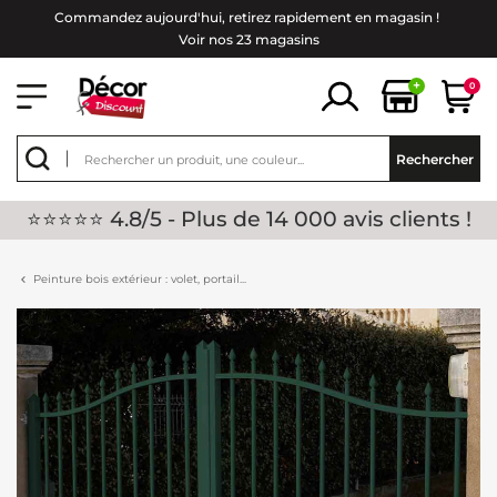
Commandez aujourd'hui, retirez rapidement en magasin !
Voir nos 23 magasins
+
0
Rechercher
⭐⭐⭐⭐⭐ 4.8/5 - Plus de 14 000 avis clients !
Peinture bois extérieur : volet, portail...