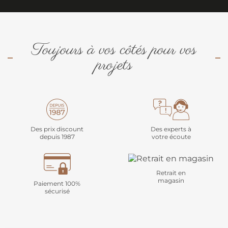
Toujours à vos côtés pour vos
projets
Des prix discount
Des experts à
depuis 1987
votre écoute
Retrait en
magasin
Paiement 100%
sécurisé