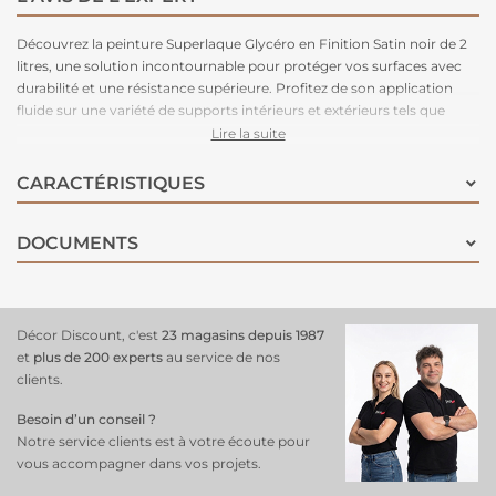
Découvrez la peinture Superlaque Glycéro en Finition Satin noir de 2
litres, une solution incontournable pour protéger vos surfaces avec
durabilité et une résistance supérieure. Profitez de son application
fluide sur une variété de supports intérieurs et extérieurs tels que
plinthes, boiseries, radiateurs, portes... Cette formule de qualité offre
Lire la suite
un tendu exceptionnel, une finition satinée élégante et une longévité
remarquable, garantissant une protection durable tout en
CARACTÉRISTIQUES
embellissant vos espaces avec style et précision.
DOCUMENTS
Décor Discount, c'est
23 magasins depuis 1987
et
plus de 200 experts
au service de nos
clients.
Besoin d’un conseil ?
Notre service clients est à votre écoute pour
vous accompagner dans vos projets.