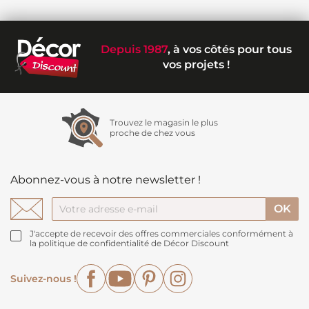
Depuis 1987
, à vos côtés pour tous
vos projets !
Trouvez le magasin le plus
proche de chez vous
Abonnez-vous à notre newsletter !
J'accepte de recevoir des offres commerciales conformément à
la politique de confidentialité de Décor Discount
Facebook
YouTube
Pinterest
Instagram
Suivez-nous !