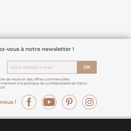
z-vous à notre newsletter !
pte de recevoir des offres commerciales
rmément à
la politique de confidentialité de Décor
unt
Facebook
YouTube
Pinterest
Instagram
nous !