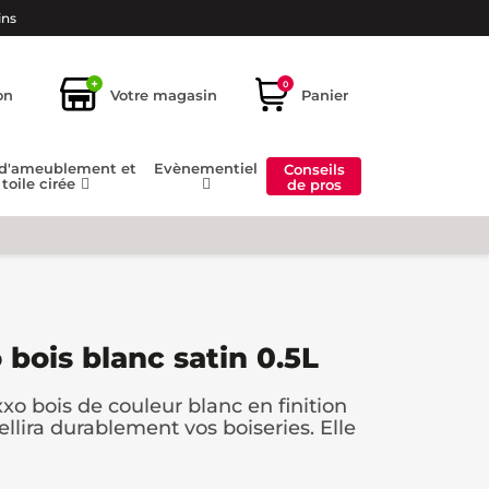
ins
+
0
on
Votre magasin
Panier
 d'ameublement et
Evènementiel
Conseils
toile cirée
de pros
bois blanc satin 0.5L
xo bois de couleur blanc en finition
llira durablement vos boiseries. Elle