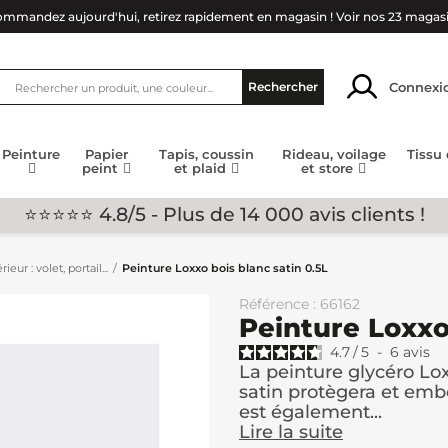
mmandez aujourd'hui, retirez rapidement en magasin !
Voir nos 23 magas
Connexi
Rechercher
Peinture
Papier
Tapis, coussin
Rideau, voilage
Tissu
peint
et plaid
et store
⭐⭐⭐⭐⭐ 4.8/5 - Plus de 14 000 avis clients !
eur : volet, portail...
Peinture Loxxo bois blanc satin 0.5L
Référence : 66162
Peinture Loxxo 
4.7
/
5
-
6
avis
La peinture glycéro Lox
satin protègera et embe
est également...
Lire la suite