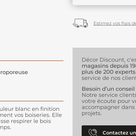
Estimez vos frais de
Décor Discount, c'e
magasins depuis 1
plus de 200 experts
roporeuse
service de nos client
Besoin d’un conseil
Notre service client
votre écoute pour v
accompagner dans 
leur blanc en finition
projets.
ent vos boiseries. Elle
sse respirer le bois
mps.
Contactez un