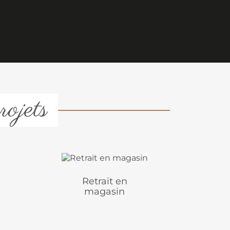
rojets
Retrait en
magasin