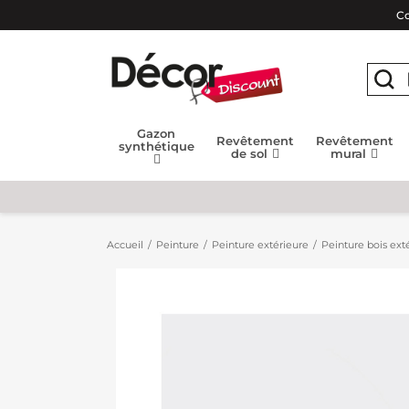
Co
Gazon
Revêtement
Revêtement
synthétique
de sol
mural
Accueil
Peinture
Peinture extérieure
Peinture bois extéri