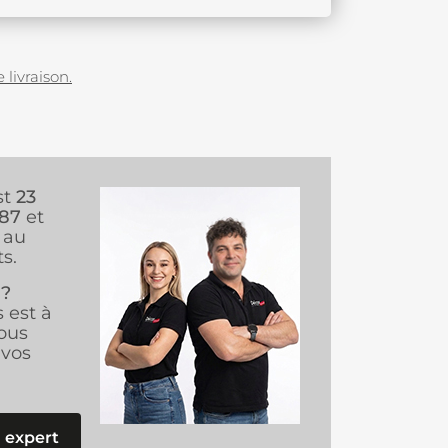
 livraison.
st
23
987
et
au
s.
 ?
s est à
ous
vos
 expert