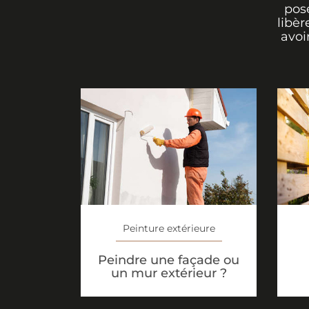
pos
libèr
avoi
Peinture extérieure
Peindre une façade ou
un mur extérieur ?