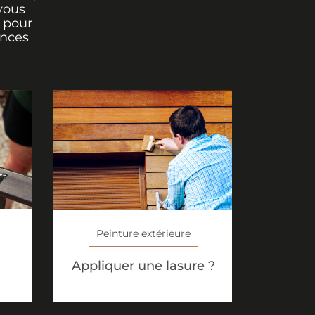
vous
r pour
ances
Peinture extérieure
Appliquer une lasure ?