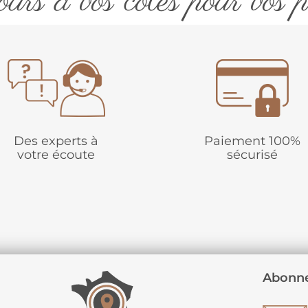
urs à vos côtés pour vos p
Des experts à
Paiement 100%
votre écoute
sécurisé
Abonne