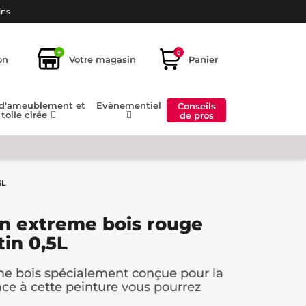
ins
+
0
on
Votre magasin
Panier
 d'ameublement et
Evènementiel
Conseils
toile cirée
de pros
5L
in extreme bois rouge
tin 0,5L
me bois spécialement conçue pour la
âce à cette peinture vous pourrez