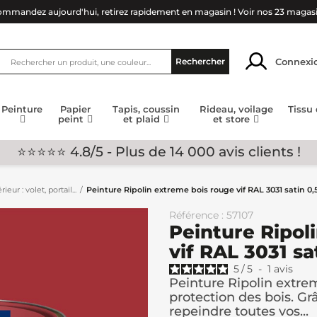
mmandez aujourd'hui, retirez rapidement en magasin !
Voir nos 23 magas
Connexi
Rechercher
Peinture
Papier
Tapis, coussin
Rideau, voilage
Tissu
peint
et plaid
et store
⭐⭐⭐⭐⭐ 4.8/5 - Plus de 14 000 avis clients !
eur : volet, portail...
Peinture Ripolin extreme bois rouge vif RAL 3031 satin 0,
Référence : 57107
Peinture Ripol
vif RAL 3031 sa
5
/
5
-
1
avis
Peinture Ripolin extre
protection des bois. Gr
repeindre toutes vos...