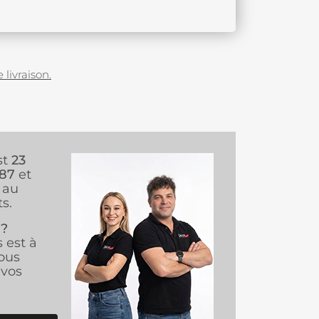
 livraison.
st
23
987
et
au
s.
 ?
s est à
ous
vos