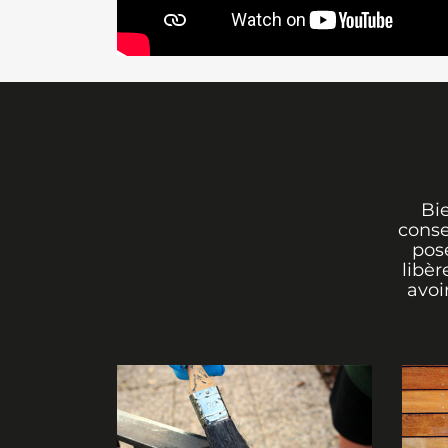
Bi
conse
pos
libèr
avoi