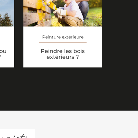
Peinture extérieure
 ou
Peindre les bois
?
extérieurs ?