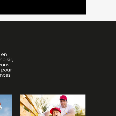
 en
oisir,
vous
r pour
ances