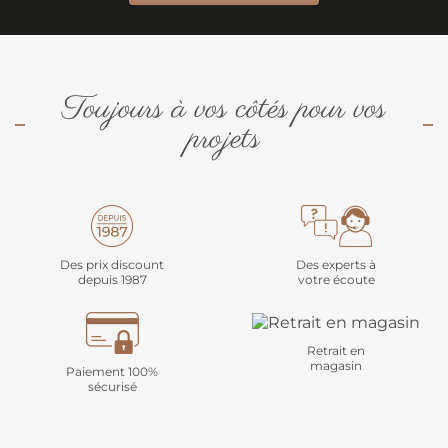
Toujours à vos côtés pour vos
projets
Des prix discount
Des experts à
depuis 1987
votre écoute
Retrait en
magasin
Paiement 100%
sécurisé