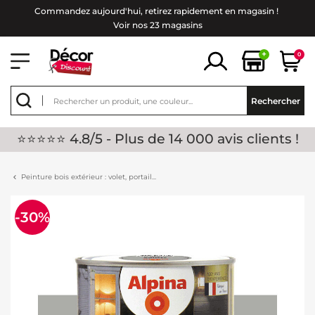
Commandez aujourd'hui, retirez rapidement en magasin !
Voir nos 23 magasins
+
0
Rechercher
⭐⭐⭐⭐⭐ 4.8/5 - Plus de 14 000 avis clients !
Peinture bois extérieur : volet, portail...
-30%