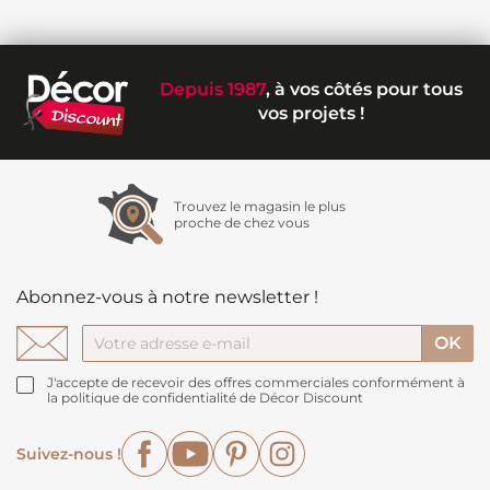
Depuis 1987
, à vos côtés pour tous
vos projets !
Trouvez le magasin le plus
proche de chez vous
Abonnez-vous à notre newsletter !
J'accepte de recevoir des offres commerciales conformément à
la politique de confidentialité de Décor Discount
Facebook
YouTube
Pinterest
Instagram
Suivez-nous !