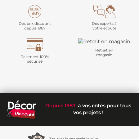
Des prix discount
Des experts à
depuis 1987
votre écoute
Retrait en
magasin
Paiement 100%
sécurisé
Depuis 1987
, à vos côtés pour tous
vos projets !
Trouvez le magasin le plus