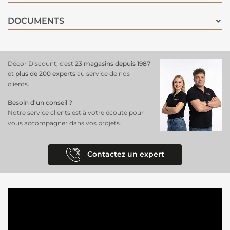
comptoir de la machine à teinter pour vous créer une couleur unique.
DOCUMENTS
Décor Discount, c'est
23 magasins depuis 1987
et
plus de 200 experts
au service de nos
clients.
Besoin d’un conseil ?
Notre service clients est à votre écoute pour
vous accompagner dans vos projets.
Contactez un expert