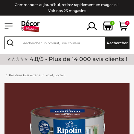
Commandez aujourd'hui, retirez rapidement en magasin !
Voir nos 23 magasins
+
0
Rechercher
⭐⭐⭐⭐⭐ 4.8/5 - Plus de 14 000 avis clients !
Peinture bois extérieur : volet, portail...