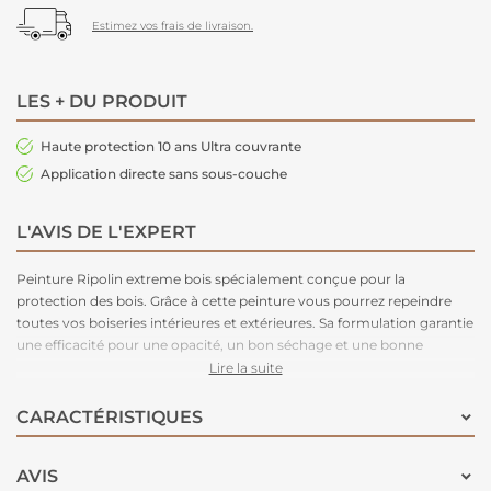
Estimez vos frais de livraison.
LES + DU PRODUIT
Haute protection 10 ans Ultra couvrante
Application directe sans sous-couche
L'AVIS DE L'EXPERT
Peinture Ripolin extreme bois spécialement conçue pour la
protection des bois. Grâce à cette peinture vous pourrez repeindre
toutes vos boiseries intérieures et extérieures. Sa formulation garantie
une efficacité pour une opacité, un bon séchage et une bonne
résistance aux chocs et au lessivage. Elle a une très bonne stabilité
Lire la suite
des couleurs dans le temps. Cette peinture à une faible composition
nocive pour limiter son impact sur l'environnement. Elle bloque et
CARACTÉRISTIQUES
fixe le support empêchant les remontées de tanin du bois. Son effet
perlant lui assure une barrière anti-pluie et son agent nivelant un
AVIS
meilleur tendu du film de peinture. Ce produit est teintable au