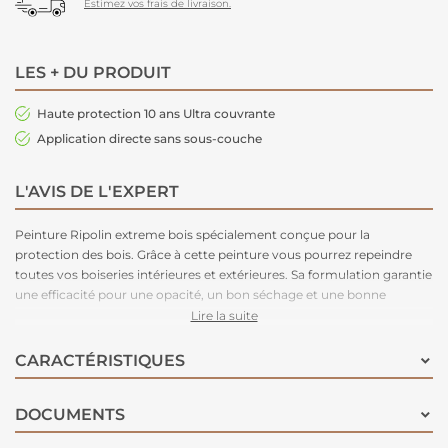
Estimez vos frais de livraison.
LES + DU PRODUIT
Haute protection 10 ans Ultra couvrante
Application directe sans sous-couche
L'AVIS DE L'EXPERT
Peinture Ripolin extreme bois spécialement conçue pour la
protection des bois. Grâce à cette peinture vous pourrez repeindre
toutes vos boiseries intérieures et extérieures. Sa formulation garantie
une efficacité pour une opacité, un bon séchage et une bonne
résistance aux chocs et au lessivage. Elle a une très bonne stabilité
Lire la suite
des couleurs dans le temps. Cette peinture à une faible composition
nocive pour limiter son impact sur l'environnement. Elle bloque et
CARACTÉRISTIQUES
fixe le support empêchant les remontées de tanin du bois. Son effet
perlant lui assure une barrière anti-pluie et son agent nivelant un
DOCUMENTS
meilleur tendu du film de peinture. Ce produit est teintable au
comptoir de la machine à teinter pour vous créer une couleur unique.