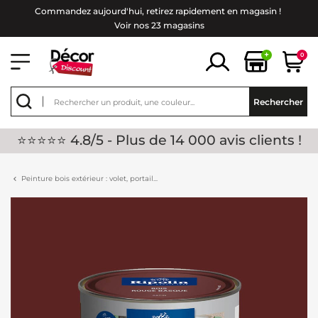
Commandez aujourd'hui, retirez rapidement en magasin !
Voir nos 23 magasins
+
0
Rechercher
⭐⭐⭐⭐⭐ 4.8/5 - Plus de 14 000 avis clients !
Peinture bois extérieur : volet, portail...