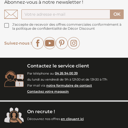
Abonnez-vous à notre newsletter !
J'accepte de recevoir des offres commerciales conformément à
la politique de confidentialité de Décor Discount
Facebook
YouTube
Pinterest
Instagram
Suivez-nous !
Contactez le service client
Par téléphone au
04 26 94 00 39
du lundi au vendredi de 9h à 12h30 et de 13h30 à 17h
Par mail via
notre formulaire de contact
Contactez votre magasin
On recrute !
Découvrez nos offres
en cliquant ici