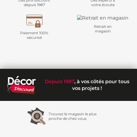
Des prix discount
Des experts à
depuis 1987
votre écoute
Retrait en
magasin
Paiement 100%
sécurisé
Depuis 1987
, à vos côtés pour tous
vos projets !
Trouvez le magasin le plus
proche de chez vous