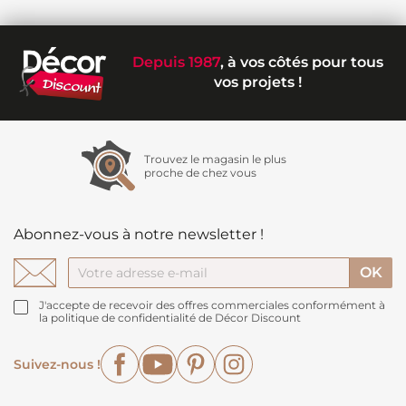
Depuis 1987
, à vos côtés pour tous
vos projets !
Trouvez le magasin le plus
proche de chez vous
Abonnez-vous à notre newsletter !
J'accepte de recevoir des offres commerciales conformément à
la politique de confidentialité de Décor Discount
Facebook
YouTube
Pinterest
Instagram
Suivez-nous !