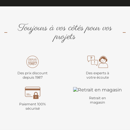
Toujours à vos côtés pour vos
projets
Des prix discount
Des experts à
depuis 1987
votre écoute
Retrait en
magasin
Paiement 100%
sécurisé