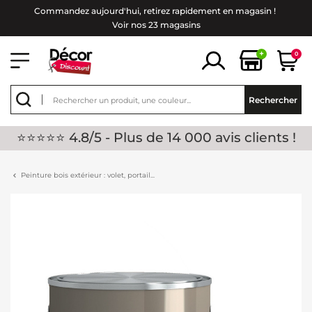
Commandez aujourd'hui, retirez rapidement en magasin !
Voir nos 23 magasins
+
0
Rechercher
⭐⭐⭐⭐⭐ 4.8/5 - Plus de 14 000 avis clients !
Peinture bois extérieur : volet, portail...