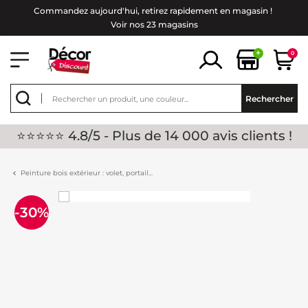
Commandez aujourd'hui, retirez rapidement en magasin !
Voir nos 23 magasins
+
0
Rechercher
⭐⭐⭐⭐⭐ 4.8/5 - Plus de 14 000 avis clients !
Peinture bois extérieur : volet, portail...
-30%