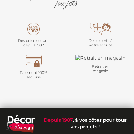
projets
Des prix discount
Des experts à
depuis 1987
votre écoute
Retrait en
magasin
Paiement 100%
sécurisé
Depuis 1987
, à vos côtés pour tous
vos projets !