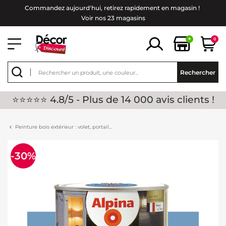
Commandez aujourd'hui, retirez rapidement en magasin !
Voir nos 23 magasins
+
0
Rechercher
⭐⭐⭐⭐⭐ 4.8/5 - Plus de 14 000 avis clients !
Peinture bois extérieur : volet, portail...
-30%