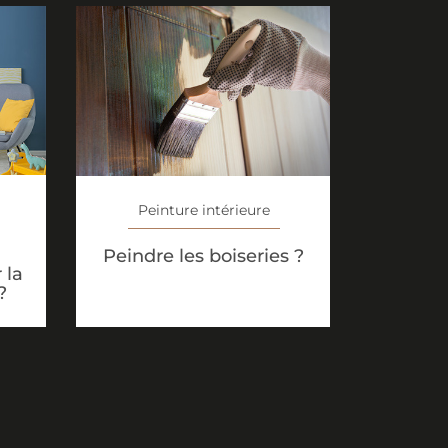
Peinture intérieure
Peindre les boiseries ?
 la
?