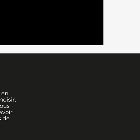
 en
oisir,
vous
avoir
s de