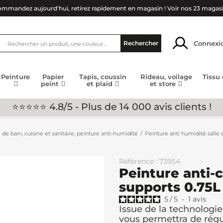
mmandez aujourd'hui, retirez rapidement en magasin !
Voir nos 23 magas
Connexi
Rechercher
Peinture
Papier
Tapis, coussin
Rideau, voilage
Tissu
peint
et plaid
et store
⭐⭐⭐⭐⭐ 4.8/5 - Plus de 14 000 avis clients !
 de bain, cuisine et sanitaire, peinture anti-humidité
Peinture anti humidité salle 
Référence : 73954
Peinture anti-
supports 0.75L
5
/
5
-
1
avis
Issue de la technologie
vous permettra de régu