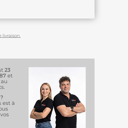
 livraison.
st
23
987
et
au
s.
 ?
s est à
ous
vos