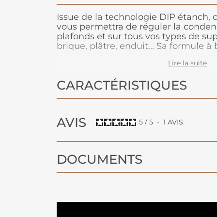
Issue de la technologie DIP étanch, 
vous permettra de réguler la conden
plafonds et sur tous vos types de supp
brique, plâtre, enduit... Sa formule à
verre creuses réduit l’effet paroi fro
Lire la suite
avec l’air extérieur et évite le choc 
vapeurs d’eau chaudes et ces parois 
CARACTÉRISTIQUES
l’humidité ambiante (ne cloque pas, 
microporeuse (laissant respirer le sup
protègera et décorera vos supports p
disponible en blanc mat et peut-êtr
AVIS
5
/
5
-
1
AVIS
en machine uniquement en teinte cla
DOCUMENTS