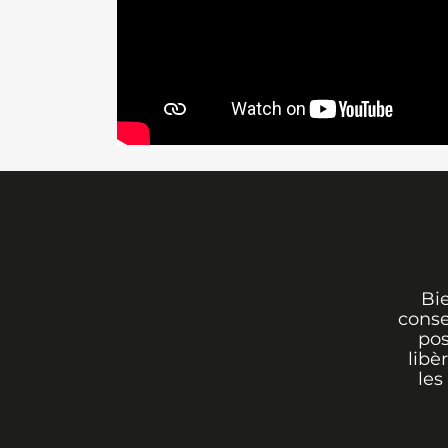
Bi
conse
pos
libè
les