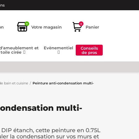
ins
+
0
on
Votre magasin
Panier
 d'ameublement et
Evènementiel
Conseils
toile cirée
de pros
de bain et cuisine
Peinture anti-condensation multi-
condensation multi-
 DIP étanch, cette peinture en 0.75L
ler la condensation sur vos murs et