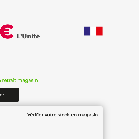
 €
L'Unité
n retrait magasin
er
Vérifier votre stock en magasin