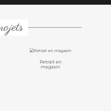
rojets
Retrait en
magasin