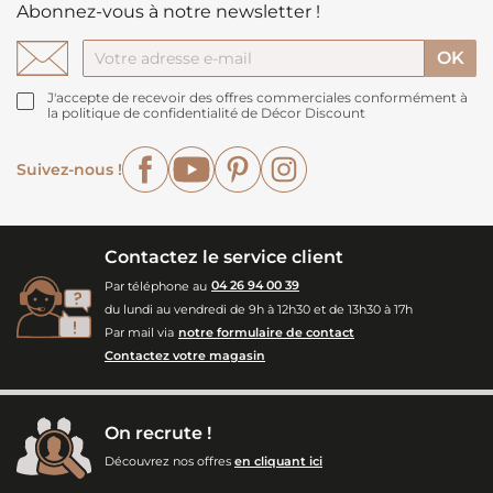
Abonnez-vous à notre newsletter !
J'accepte de recevoir des offres commerciales conformément à
la politique de confidentialité de Décor Discount
Facebook
YouTube
Pinterest
Instagram
Suivez-nous !
Contactez le service client
Par téléphone au
04 26 94 00 39
du lundi au vendredi de 9h à 12h30 et de 13h30 à 17h
Par mail via
notre formulaire de contact
Contactez votre magasin
On recrute !
Découvrez nos offres
en cliquant ici