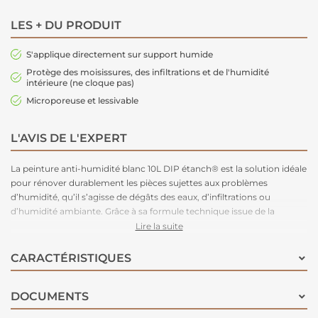
LES + DU PRODUIT
S'applique directement sur support humide
Protège des moisissures, des infiltrations et de l'humidité
intérieure (ne cloque pas)
Microporeuse et lessivable
L'AVIS DE L'EXPERT
La peinture anti-humidité blanc 10L DIP étanch® est la solution idéale
pour rénover durablement les pièces sujettes aux problèmes
d’humidité, qu’il s’agisse de dégâts des eaux, d’infiltrations ou
d’humidité ambiante. Grâce à sa formule technique issue de la
technologie DIP étanch®, elle s’applique directement sur support
Lire la suite
humide, crée une barrière efficace contre l’eau et résiste aux
moisissures sans cloquer. Microporeuse, elle laisse respirer les murs
CARACTÉRISTIQUES
tout en assurant une excellente protection. Lessivable et décorative,
elle est disponible en blanc et en 4 teintes tendance, et peut être
DOCUMENTS
teintée en machine (pastel uniquement). Idéale pour allier efficacité,
durabilité et esthétique.