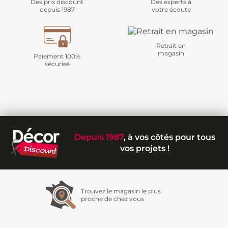
Des prix discount
Des experts à
depuis 1987
votre écoute
Retrait en
magasin
Paiement 100%
sécurisé
Depuis 1987
, à vos côtés pour tous
vos projets !
Trouvez le magasin le plus
proche de chez vous