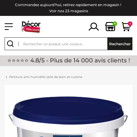
Commandez aujourd'hui, retirez rapidement en magasin !
Voir nos 23 magasins
+
0
Rechercher
⭐⭐⭐⭐⭐ 4.8/5 - Plus de 14 000 avis clients !
Peinture anti humidité salle de bain et cuisine