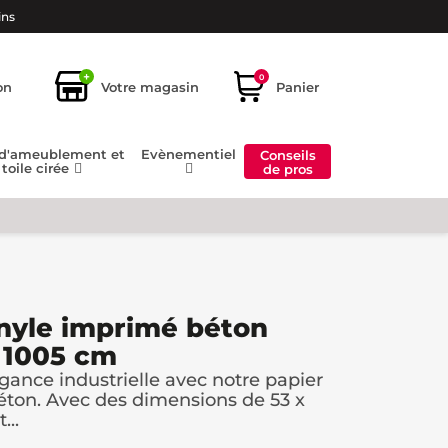
ins
+
0
on
Votre magasin
Panier
 d'ameublement et
Evènementiel
Conseils
toile cirée
de pros
inyle imprimé béton
x 1005 cm
gance industrielle avec notre papier
éton. Avec des dimensions de 53 x
...