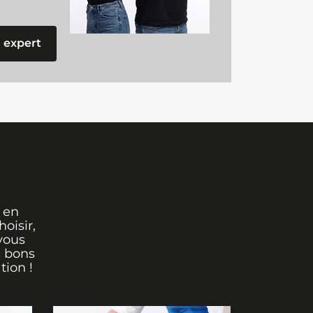
 expert
 en
oisir,
vous
s bons
tion !