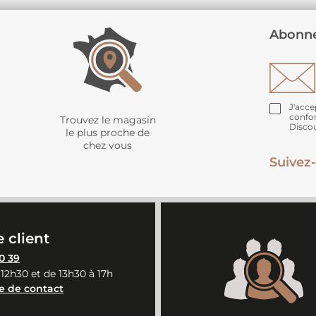
Abonne
J'acce
confo
Trouvez le magasin
Disco
le plus proche de
chez vous
Suivez-
 client
0 39
 12h30 et de 13h30 à 17h
e de contact