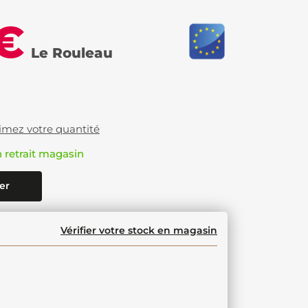
 €
Le Rouleau
imez votre quantité
n retrait magasin
er
Vérifier votre stock en magasin