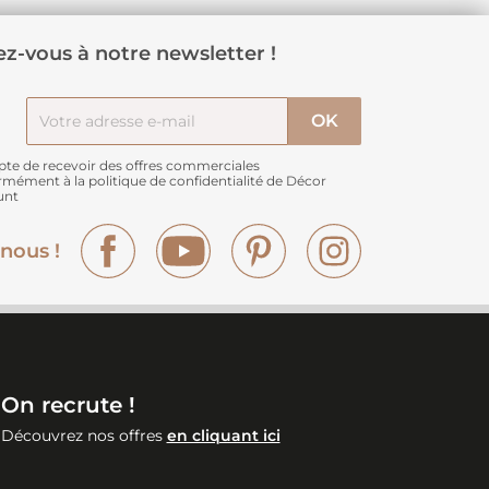
z-vous à notre newsletter !
pte de recevoir des offres commerciales
rmément à
la politique de confidentialité de Décor
unt
Facebook
YouTube
Pinterest
Instagram
nous !
On recrute !
Découvrez nos offres
en cliquant ici