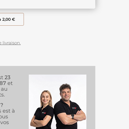
à 2,00 €
 livraison.
st
23
987
et
au
s.
 ?
s est à
ous
vos