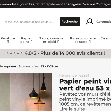
mmandez aujourd'hui, retirez rapidement en magasin !
Voir nos 23 magas
Connexi
Rechercher
Peinture
Papier
Tapis, coussin
Rideau, voilage
Tissu
peint
et plaid
et store
⭐⭐⭐⭐⭐ 4.8/5 - Plus de 14 000 avis clients !
yle imprimé béton vert d'eau 53 x 1005 cm
Référence : 82951
Papier peint v
vert d'eau 53 
Revêtez vos murs d'élé
peint vinyle imprimé b
1005 cm, ce revêtement
Lire la suite