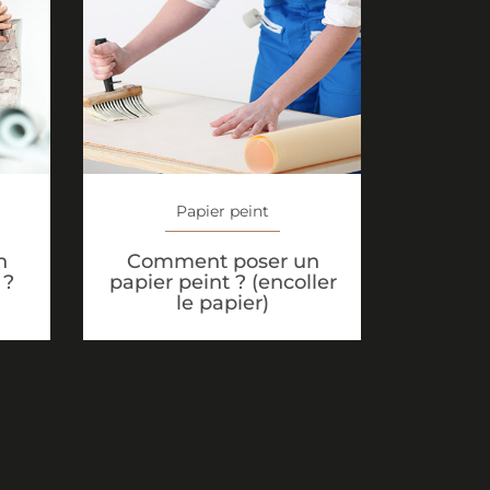
Papier peint
n
Comment poser un
 ?
papier peint ? (encoller
le papier)