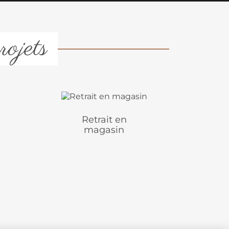
rojets
Retrait en
magasin