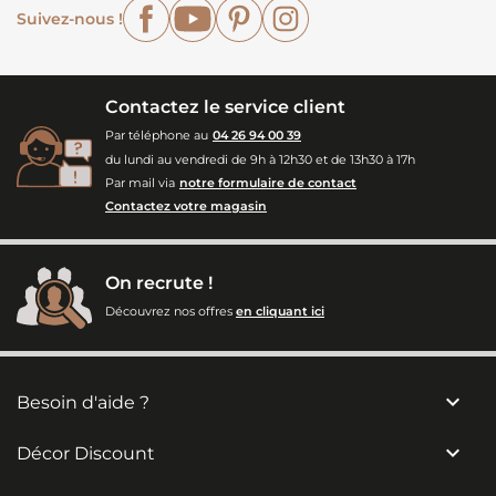
Facebook
YouTube
Pinterest
Instagram
Suivez-nous !
Contactez le service client
Par téléphone au
04 26 94 00 39
du lundi au vendredi de 9h à 12h30 et de 13h30 à 17h
Par mail via
notre formulaire de contact
Contactez votre magasin
On recrute !
Découvrez nos offres
en cliquant ici

Besoin d'aide ?

Décor Discount