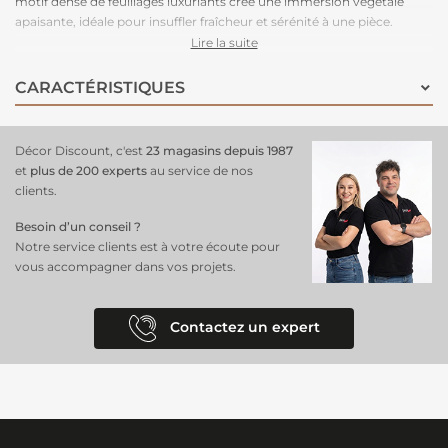
motif dense de feuillages luxuriants crée une immersion végétale
apaisante, idéale pour insuffler fraîcheur et sérénité à une pièce.
Parfait pour une chambre, un salon ou même un espace de travail, ce
Lire la suite
décor mural
offre une atmosphère naturelle et vivifiante, tout en
apportant une touche élégante et moderne à votre décoration.
CARACTÉRISTIQUES
Décor Discount, c'est
23 magasins depuis 1987
et
plus de 200 experts
au service de nos
clients.
Besoin d’un conseil ?
Notre service clients est à votre écoute pour
vous accompagner dans vos projets.
Contactez un expert