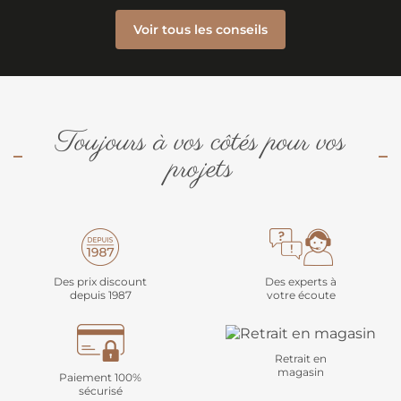
Voir tous les conseils
Toujours à vos côtés pour vos
projets
Des prix discount
Des experts à
depuis 1987
votre écoute
Retrait en
magasin
Paiement 100%
sécurisé