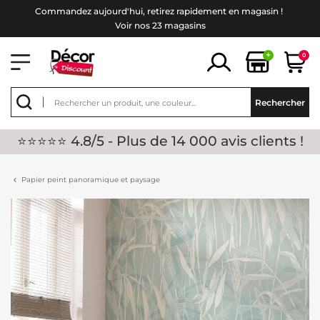
Commandez aujourd'hui, retirez rapidement en magasin !
Voir nos 23 magasins
+
0
Rechercher
⭐⭐⭐⭐⭐ 4.8/5 - Plus de 14 000 avis clients !
Papier peint panoramique et paysage