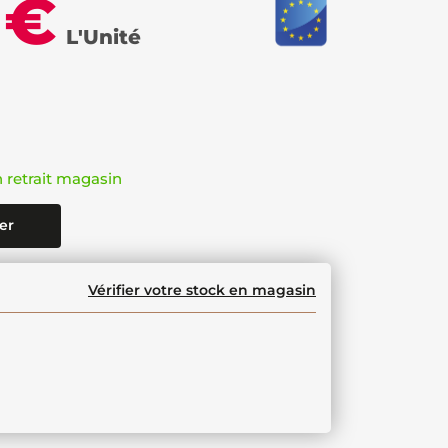
 €
L'Unité
n retrait magasin
er
Vérifier votre stock en magasin