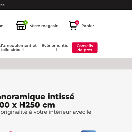
ins
+
0
on
Votre magasin
Panier
 d'ameublement et
Evènementiel
Conseils
toile cirée
de pros
anoramique intissé
200 x H250 cm
riginalité à votre intérieur avec le