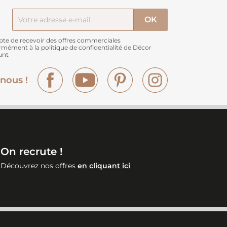
pte de recevoir des offres commerciales
rmément à
la politique de confidentialité de Décor
unt
Facebook
YouTube
Pinterest
Instagram
nous !
On recrute !
Découvrez nos offres
en cliquant ici