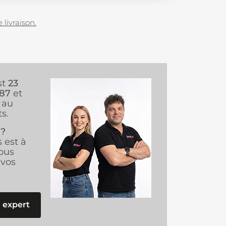
 livraison.
st
23
987
et
au
s.
 ?
s est à
ous
vos
 expert