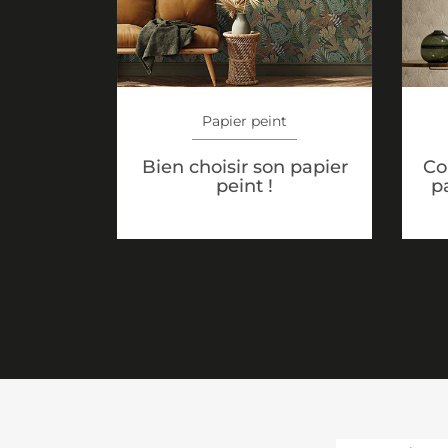
Papier peint
Bien choisir son papier
Co
peint !
p