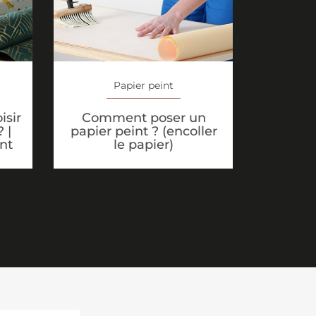
Papier peint
isir
Comment poser un
 |
papier peint ? (encoller
nt
le papier)