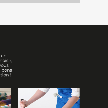
 en
oisir,
vous
s bons
tion !