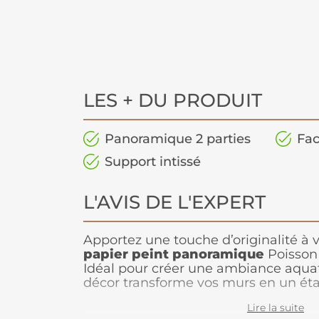
LES + DU PRODUIT
Panoramique 2 parties
Fac
Support intissé
L'AVIS DE L'EXPERT
Apportez une touche d’originalité à v
papier peint panoramique
Poisson 
Idéal pour créer une ambiance aquat
décor transforme vos murs en un ét
élégant, parfait notamment pour une
Lire la suite
design artistique et immersif attire