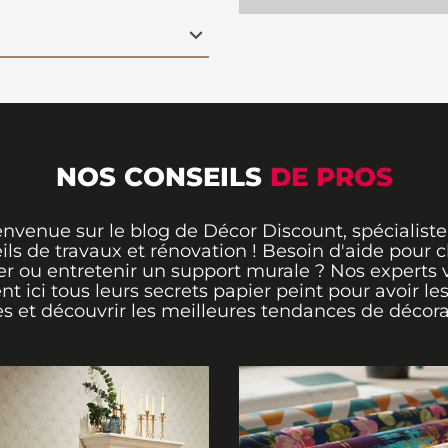
e
, qui renouvelle
e et caractère.
NOS CONSEILS
DE PROS
envenue sur le blog de Décor Discount, spécialiste
ils de travaux et rénovation ! Besoin d'aide pour ch
er ou entretenir un support murale ? Nos experts 
ent ici tous leurs secrets papier peint pour avoir le
s et découvrir les meilleures tendances de décora