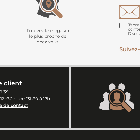
J'acce
confo
Trouvez le magasin
Disco
le plus proche de
chez vous
Suivez-
 client
0 39
 12h30 et de 13h30 à 17h
e de contact