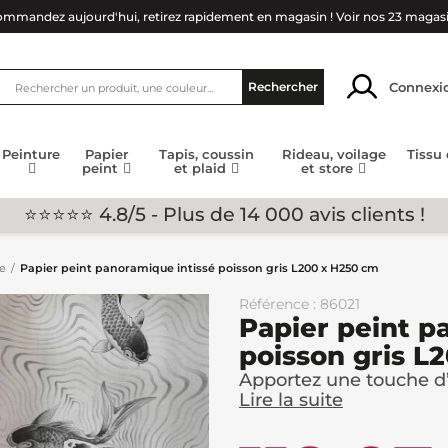
mmandez aujourd'hui, retirez rapidement en magasin !
Voir nos 23 magas
Connexi
Rechercher
Peinture
Papier
Tapis, coussin
Rideau, voilage
Tissu
peint
et plaid
et store
⭐⭐⭐⭐⭐ 4.8/5 - Plus de 14 000 avis clients !
ge
Papier peint panoramique intissé poisson gris L200 x H250 cm
Référence : 86021
Papier peint p
poisson gris L
Apportez une touche d’o
Lire la suite