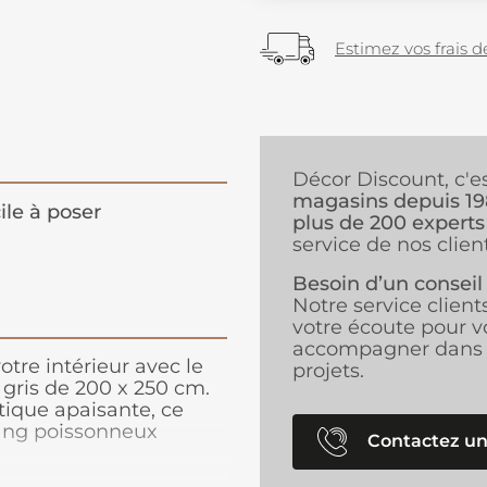
Estimez vos frais de
Décor Discount, c'e
magasins depuis 1
ile à poser
plus de 200 experts
service de nos client
Besoin d’un conseil
Notre service client
votre écoute pour v
accompagner dans 
otre intérieur avec le
projets.
gris de 200 x 250 cm.
ique apaisante, ce
ang poissonneux
Contactez un
 salle de bains. Son
 immédiatement l’œil et