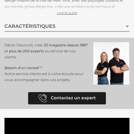
design inspiré de la ville de New York, avec ses paysages urbains et
ses teintes grises élégantes, crée une ambiance dynamique et
sophistiquée, idéale pour un salon, un bureau ou une chambre au
Lire la suite
style contemporain
. Facile à poser, il suffit d’appliquer la colle
directement sur le mur pour une installation rapide et propre. Grâce à
CARACTÉRISTIQUES
son raccordable à l’infini, il permet de recouvrir de grandes surfaces
sans rupture visuelle, offrant un effet panoramique fluide et
harmonieux. Optez pour ce
revêtement mural Décor Discount
pour
Décor Discount, c'est
23 magasins depuis 1987
une décoration moderne, inspirée de la ville qui ne dort jamais.
et
plus de 200 experts
au service de nos
clients.
Besoin d’un conseil ?
Notre service clients est à votre écoute pour
vous accompagner dans vos projets.
Contactez un expert