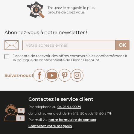
Trouvez le magasin le plus
proche de chez vous
Abonnez-vous à notre newsletter !
J'accepte de recevoir des offres commerciales conformément à
la politique de confidentialité de Décor Discount
Facebook
YouTube
Pinterest
Instagram
Suivez-nous !
Contactez le service client
Par téléphone au
04 26 94 00 39
du lundi au vendredi de 9h à 12h30 et de 13h30 à 17h
Par mail via
notre formulaire de contact
Contactez votre magasin