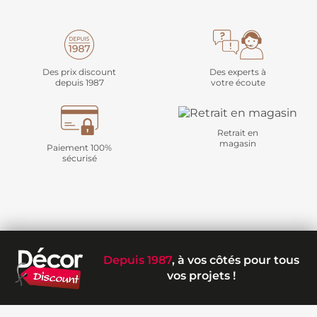
Des prix discount
Des experts à
depuis 1987
votre écoute
Retrait en
magasin
Paiement 100%
sécurisé
Depuis 1987
, à vos côtés pour tous
vos projets !