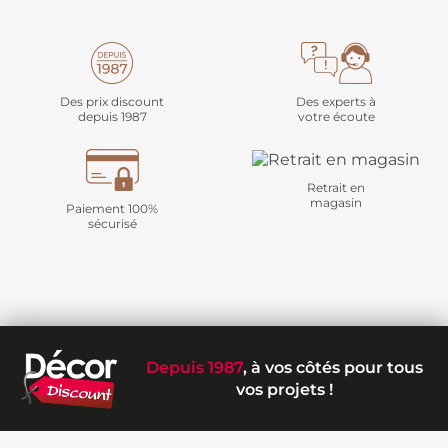
Des prix discount
Des experts à
depuis 1987
votre écoute
Retrait en
magasin
Paiement 100%
sécurisé
Depuis 1987
, à vos côtés pour tous
vos projets !