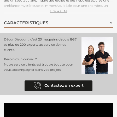
design spectaculaire, inspiré des étoiles et des nébuleuses, crée une
ambiance mystérieuse et immersive, idéale pour une chambre, un
salon ou un bureau. Facile à poser grâce à sa conception intissée, il
Lire la suite
suffit d’appliquer la colle directement sur le mur pour une installation
rapide et propre. Son raccordable à l’infini permet de recouvrir de
CARACTÉRISTIQUES
grandes surfaces sans rupture visuelle, offrant un rendu fluide et
saisissant. Optez pour ce
décor mural géant
!
Décor Discount, c'est
23 magasins depuis 1987
et
plus de 200 experts
au service de nos
clients.
Besoin d’un conseil ?
Notre service clients est à votre écoute pour
vous accompagner dans vos projets.
Contactez un expert