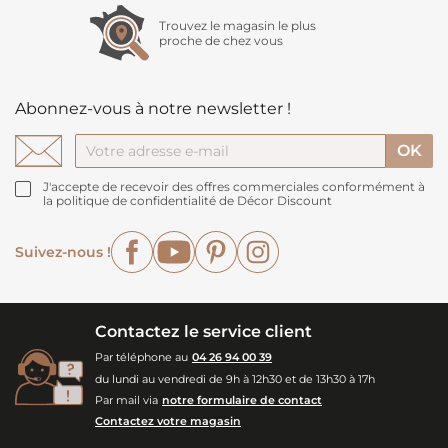
Trouvez le magasin le plus
proche de chez vous
Abonnez-vous à notre newsletter !
J'accepte de recevoir des offres commerciales conformément à
la politique de confidentialité de Décor Discount
Facebook
YouTube
Pinterest
Instagram
Suivez-nous !
Contactez le service client
Par téléphone au
04 26 94 00 39
du lundi au vendredi de 9h à 12h30 et de 13h30 à 17h
Par mail via
notre formulaire de contact
Contactez votre magasin