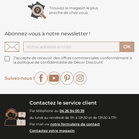
Trouvez le magasin le plus
proche de chez vous
Abonnez-vous à notre newsletter !
J'accepte de recevoir des offres commerciales conformément à
la politique de confidentialité de Décor Discount
Facebook
YouTube
Pinterest
Instagram
Suivez-nous !
Contactez le service client
Par téléphone au
04 26 94 00 39
du lundi au vendredi de 9h à 12h30 et de 13h30 à 17h
Par mail via
notre formulaire de contact
Contactez votre magasin