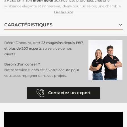
x H280 cm). Son
motif floral
aux nuances profondes crée une
ambiance élégante et immersive, idéale pour un salon, une chambre
ou un bureau au style chic et raffiné. Conçu pour une pose facile et
Lire la suite
rapide, il suffit d’appliquer la colle directement sur le mur pour une
installation propre et sans effort. Grâce à son raccordable à l’infini, il
CARACTÉRISTIQUES
permet de recouvrir de grandes surfaces sans rupture visuelle pour
un effet panoramique saisissant. Optez pour ce
revêtement mural
du moment
pour une décoration à la fois moderne et intemporelle.
Décor Discount, c'est
23 magasins depuis 1987
et
plus de 200 experts
au service de nos
clients.
Besoin d’un conseil ?
Notre service clients est à votre écoute pour
vous accompagner dans vos projets.
Contactez un expert