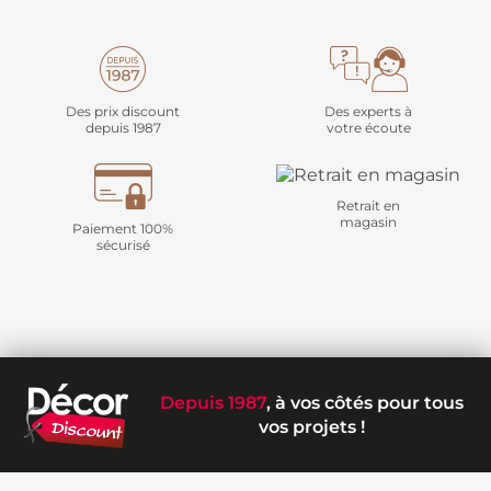
Des prix discount
Des experts à
depuis 1987
votre écoute
Retrait en
magasin
Paiement 100%
sécurisé
Depuis 1987
, à vos côtés pour tous
vos projets !