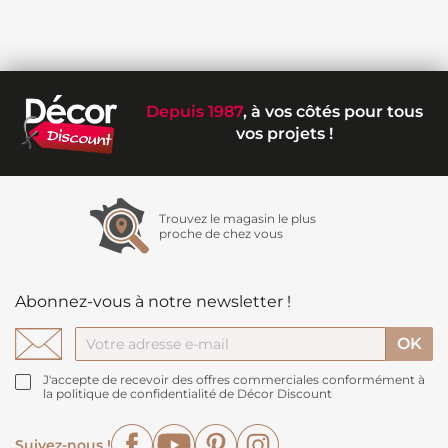
Depuis 1987
, à vos côtés pour tous
vos projets !
Trouvez le magasin le plus
proche de chez vous
Abonnez-vous à notre newsletter !
J'accepte de recevoir des offres commerciales conformément à
la politique de confidentialité de Décor Discount
Facebook
YouTube
Pinterest
Instagram
Suivez-nous !