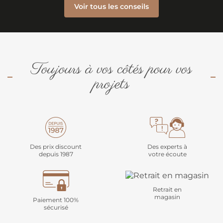
Voir tous les conseils
Toujours à vos côtés pour vos
projets
Des prix discount
Des experts à
depuis 1987
votre écoute
Retrait en
magasin
Paiement 100%
sécurisé