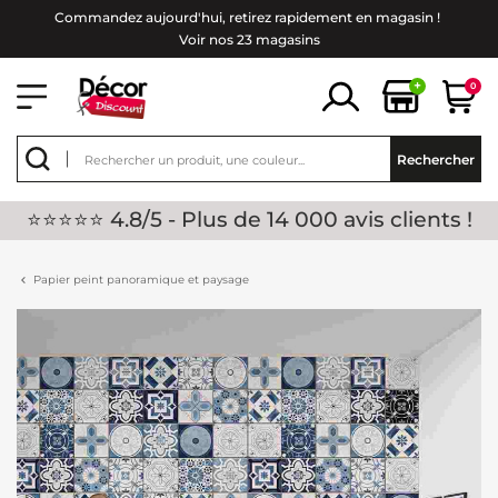
Commandez aujourd'hui, retirez rapidement en magasin !
Voir nos 23 magasins
+
0
Rechercher
⭐⭐⭐⭐⭐ 4.8/5 - Plus de 14 000 avis clients !
Papier peint panoramique et paysage