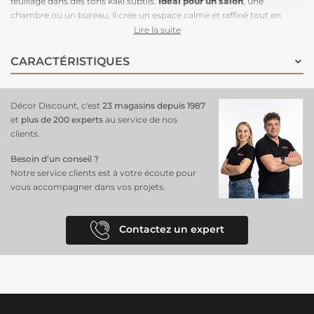
feuillage dans des tons kaki subtils.
Idéal pour un salon
, une
chambre ou un bureau, il crée un espace calme et raffiné tout en
ajoutant une touche végétale à votre décoration. Facile à poser, il
Lire la suite
suffit d’appliquer la colle directement sur le mur pour une installation
rapide et propre. Grâce à son raccordable à l’infini, il permet de
CARACTÉRISTIQUES
recouvrir de grandes surfaces sans interruption visuelle, assurant un
effet fluide et uniforme. Ce
revêtement mural moderne
et élégant
s’intègre parfaitement dans un intérieur contemporain.
Décor Discount, c'est
23 magasins depuis 1987
et
plus de 200 experts
au service de nos
clients.
Besoin d’un conseil ?
Notre service clients est à votre écoute pour
vous accompagner dans vos projets.
Contactez un expert