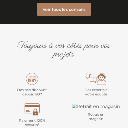
Voir tous les conseils
Toujours à vos côtés pour vos
projets
Des prix discount
Des experts à
depuis 1987
votre écoute
Retrait en
magasin
Paiement 100%
sécurisé