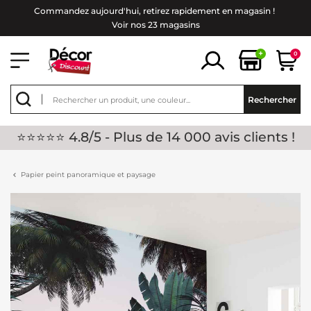
Commandez aujourd'hui, retirez rapidement en magasin !
Voir nos 23 magasins
+
0
Rechercher
⭐⭐⭐⭐⭐ 4.8/5 - Plus de 14 000 avis clients !
Papier peint panoramique et paysage