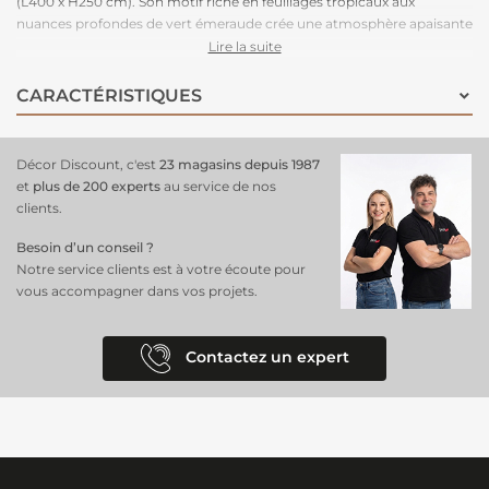
(L400 x H250 cm). Son motif riche en feuillages tropicaux aux
nuances profondes de vert émeraude crée une atmosphère apaisante
et dépaysante, parfaite pour un salon, une chambre ou un bureau.
Lire la suite
Facile à poser
, il suffit d’appliquer la colle directement sur le mur
pour une installation rapide et sans effort. Grâce à sa grande
CARACTÉRISTIQUES
dimension et à son raccordable à l’infini, il permet de recouvrir de
larges surfaces sans rupture visuelle, assurant un rendu harmonieux
et naturel. Optez pour ce
revêtement mural
tendance pour une
Décor Discount, c'est
23 magasins depuis 1987
décoration élégante
et inspirée de la nature.
et
plus de 200 experts
au service de nos
clients.
Besoin d’un conseil ?
Notre service clients est à votre écoute pour
vous accompagner dans vos projets.
Contactez un expert