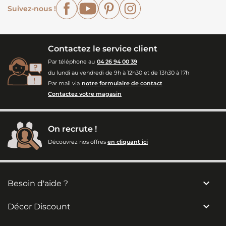
Facebook
YouTube
Pinterest
Instagram
Suivez-nous !
Contactez le service client
Par téléphone au
04 26 94 00 39
du lundi au vendredi de 9h à 12h30 et de 13h30 à 17h
Par mail via
notre formulaire de contact
Contactez votre magasin
On recrute !
Découvrez nos offres
en cliquant ici

Besoin d'aide ?

Décor Discount