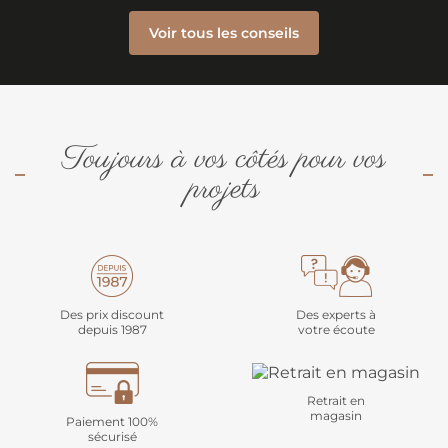
Voir tous les conseils
Toujours à vos côtés pour vos
projets
Des prix discount
Des experts à
depuis 1987
votre écoute
Retrait en
magasin
Paiement 100%
sécurisé