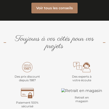
Voir tous les conseils
Toujours à vos côtés pour vos
projets
Des prix discount
Des experts à
depuis 1987
votre écoute
Retrait en
magasin
Paiement 100%
sécurisé