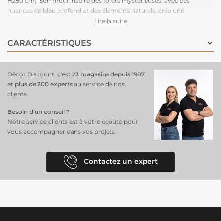
H250 cm). Son motif inspiré des forêts mystérieuses, avec des
nuances de bleu profond et des éléments naturels, crée une
atmosphère sereine et féerique, idéale pour un salon, une chambre
Lire la suite
ou un bureau. Ce
design unique
et immersif apporte une touche de
nature tout en ajoutant une dimension artistique à vos murs.
Facile
CARACTÉRISTIQUES
à poser grâce à son intissé
, ce
papier peint
garantit un rendu net et
durable, parfait pour transformer votre espace en un lieu enchanteur
et raffiné.
Décor Discount, c'est
23 magasins depuis 1987
et
plus de 200 experts
au service de nos
clients.
Besoin d’un conseil ?
Notre service clients est à votre écoute pour
vous accompagner dans vos projets.
Contactez un expert