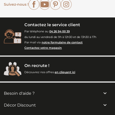
Facebook
YouTube
Pinterest
Instagram
Suivez-nous !
Contactez le service client
Par téléphone au
04 26 94 00 39
du lundi au vendredi de 9h à 12h30 et de 13h30 à 17h
Par mail via
notre formulaire de contact
Contactez votre magasin
On recrute !
Découvrez nos offres
en cliquant ici

Besoin d'aide ?

Décor Discount