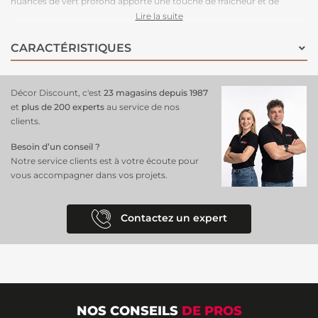
nuances de vert profond apporte une touche de fraîcheur et de
nature à votre intérieur.
Idéal pour un salon
, une chambre ou un
Lire la suite
bureau, ce
papier peint panoramique
crée une sensation d’évasion
et de sérénité en enveloppant votre espace d’un décor végétal
CARACTÉRISTIQUES
apaisant.
Facile à poser
grâce à son intissé, il garantit une finition
impeccable et une excellente durabilité. Offrez à votre intérieur une
ambiance végétale élégante et immersive avec ce
revêtement mural
Décor Discount, c'est
23 magasins depuis 1987
!
et
plus de 200 experts
au service de nos
clients.
Besoin d’un conseil ?
Notre service clients est à votre écoute pour
vous accompagner dans vos projets.
Contactez un expert
NOS CONSEILS
DE PROS