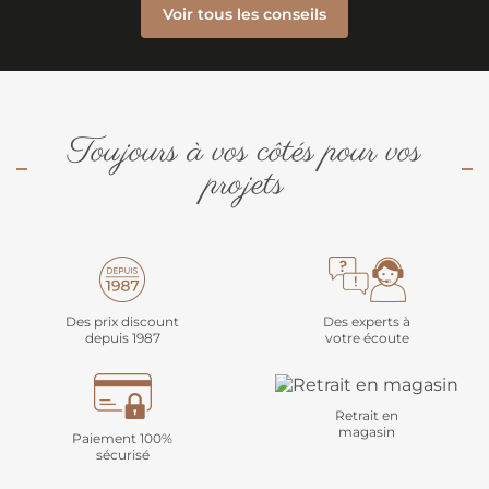
Voir tous les conseils
Toujours à vos côtés pour vos
projets
Des prix discount
Des experts à
depuis 1987
votre écoute
Retrait en
magasin
Paiement 100%
sécurisé