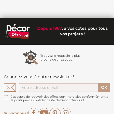
Depuis 1987
, à vos côtés pour tous
vos projets !
Trouvez le magasin le plus
proche de chez vous
Abonnez-vous à notre newsletter !
J'accepte de recevoir des offres commerciales conformément à
la politique de confidentialité de Décor Discount
Facebook
YouTube
Pinterest
Instagram
Suivez-nous !