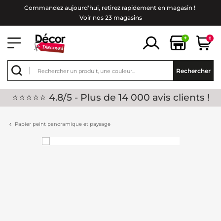
Commandez aujourd'hui, retirez rapidement en magasin !
Voir nos 23 magasins
+
0
Rechercher
⭐⭐⭐⭐⭐ 4.8/5 - Plus de 14 000 avis clients !
Papier peint panoramique et paysage