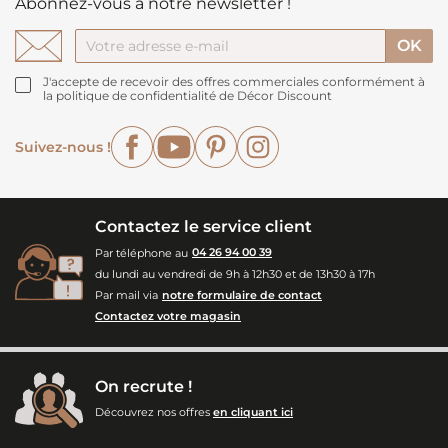
Abonnez-vous à notre newsletter !
J'accepte de recevoir des offres commerciales conformément à
la politique de confidentialité de Décor Discount
Facebook
YouTube
Pinterest
Instagram
Suivez-nous !
Contactez le service client
Par téléphone au
04 26 94 00 39
du lundi au vendredi de 9h à 12h30 et de 13h30 à 17h
Par mail via
notre formulaire de contact
Contactez votre magasin
On recrute !
Découvrez nos offres
en cliquant ici