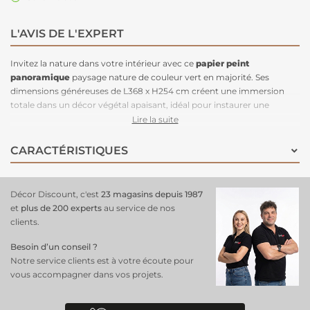
L'AVIS DE L'EXPERT
Invitez la nature dans votre intérieur avec ce
papier peint
panoramique
paysage nature de couleur vert en majorité. Ses
dimensions généreuses de L368 x H254 cm créent une immersion
totale dans un décor végétal apaisant, idéal pour instaurer une
ambiance zen et rafraîchissante dans votre cocon. Ses nuances de
Lire la suite
vert naturel, inspirées des forêts luxuriantes, apportent une touche
d’évasion et de bien-être à votre pièce, qu’il s’agisse d’un salon, d’une
CARACTÉRISTIQUES
chambre ou d’un bureau. Facile à poser, ce
papier peint
panoramique transforme instantanément votre espace
en un
véritable cocon de sérénité, où la nature s’invite avec élégance.
Décor Discount, c'est
23 magasins depuis 1987
et
plus de 200 experts
au service de nos
clients.
Besoin d’un conseil ?
Notre service clients est à votre écoute pour
vous accompagner dans vos projets.