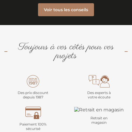
Voir tous les conseils
Toujours à vos côtés pour vos
projets
Des prix discount
Des experts à
depuis 1987
votre écoute
Retrait en
magasin
Paiement 100%
sécurisé