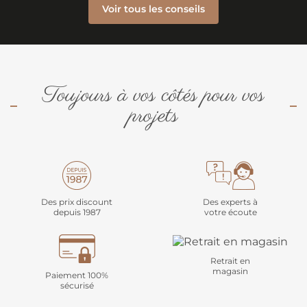
Voir tous les conseils
Toujours à vos côtés pour vos
projets
Des prix discount
Des experts à
depuis 1987
votre écoute
Retrait en
magasin
Paiement 100%
sécurisé