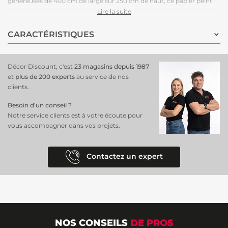
généreuses de 400 cm de large sur 250 cm de haut, ce papier peint
habille le mur de manière immersive, créant un effet visuel saisissant.
Lire la suite
Ses motifs ovales délicatement dessinés, associés à une palette de
nuances vert foncé, forment un ensemble harmonieux qui capte
CARACTÉRISTIQUES
l’attention tout en restant subtil. Idéal pour les salons, bureaux ou
chambres, ce
panoramique mural
ajoute profondeur et
sophistication à votre espace, attirant tous les regards et apportant
Décor Discount, c'est
23 magasins depuis 1987
une touche artistique unique.
et
plus de 200 experts
au service de nos
clients.
Besoin d’un conseil ?
Notre service clients est à votre écoute pour
vous accompagner dans vos projets.
Contactez un expert
NOS CONSEILS
DE PROS