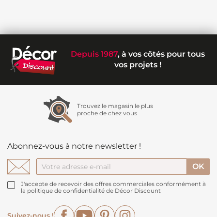
Depuis 1987
, à vos côtés pour tous
vos projets !
Trouvez le magasin le plus
proche de chez vous
Abonnez-vous à notre newsletter !
J'accepte de recevoir des offres commerciales conformément à
la politique de confidentialité de Décor Discount
Facebook
YouTube
Pinterest
Instagram
Suivez-nous !