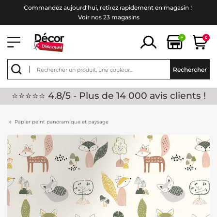
Commandez aujourd'hui, retirez rapidement en magasin !
Voir nos 23 magasins
+
0
Rechercher
⭐⭐⭐⭐⭐ 4.8/5 - Plus de 14 000 avis clients !
Papier peint panoramique et paysage