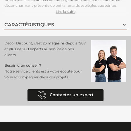
décor charmant présente de petits renards espiègles aux teintes
pastel, inspirés des contes de Grimm et des fables de La Fontaine.
Lire la suite
Composé de trois lés panoramiques, il crée un univers doux et
enchanteur qui accompagnera votre enfant dans ses rêves.
Facile à
CARACTÉRISTIQUES
poser et durable
, ce
papier peint est idéal
pour ceux qui souhaitent
ajouter une note ludique et colorée à la
décoration de leur chambre
.
Décor Discount, c'est
23 magasins depuis 1987
et
plus de 200 experts
au service de nos
clients.
Besoin d’un conseil ?
Notre service clients est à votre écoute pour
vous accompagner dans vos projets.
Contactez un expert