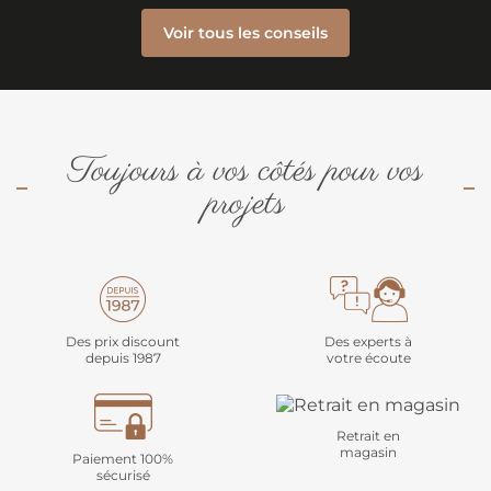
Voir tous les conseils
Toujours à vos côtés pour vos
projets
Des prix discount
Des experts à
depuis 1987
votre écoute
Retrait en
magasin
Paiement 100%
sécurisé