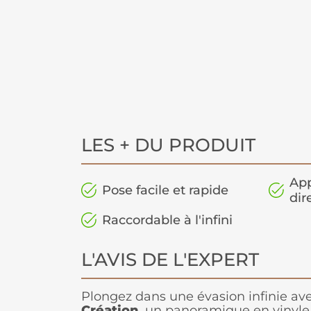
LES + DU PRODUIT
App
Pose facile et rapide
dir
Raccordable à l'infini
L'AVIS DE L'EXPERT
Plongez dans une évasion infinie av
Création
, un panoramique en vinyle 