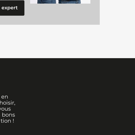
 expert
 en
oisir,
vous
s bons
tion !