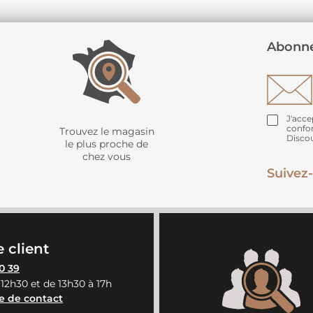
Abonne
J'acce
confo
Trouvez le magasin
Disco
le plus proche de
chez vous
Suivez-
 client
0 39
 12h30 et de 13h30 à 17h
e de contact