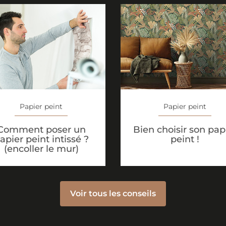
Papier peint
Papier peint
Comment poser un
Bien choisir son pap
apier peint intissé ?
peint !
(encoller le mur)
Voir tous les conseils