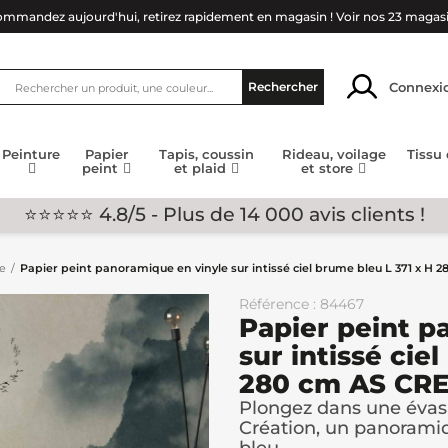
mmandez aujourd'hui, retirez rapidement en magasin !
Voir nos 23 magas
Connexi
Rechercher
Peinture
Papier
Tapis, coussin
Rideau, voilage
Tissu
peint
et plaid
et store
⭐⭐⭐⭐⭐ 4.8/5 - Plus de 14 000 avis clients !
ge
Papier peint panoramique en vinyle sur intissé ciel brume bleu L 371 x H
Référence : 84467
Papier peint p
sur intissé cie
280 cm AS CR
Plongez dans une évasi
Création, un panoramiq