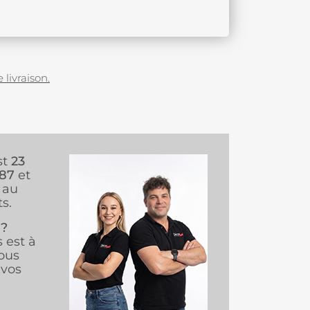
 livraison.
st
23
987
et
au
s.
 ?
s est à
ous
vos