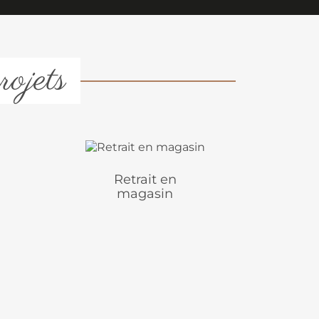
rojets
Retrait en
magasin