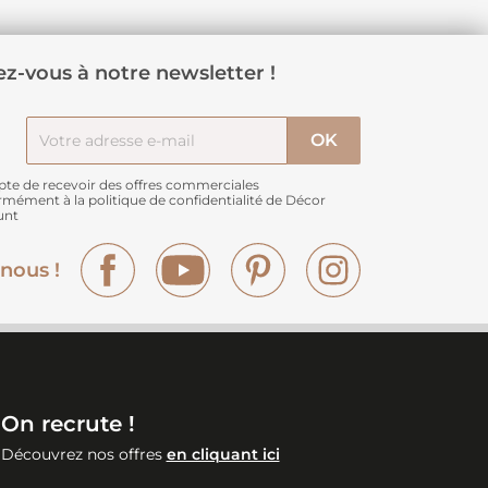
z-vous à notre newsletter !
pte de recevoir des offres commerciales
rmément à
la politique de confidentialité de Décor
unt
Facebook
YouTube
Pinterest
Instagram
nous !
On recrute !
Découvrez nos offres
en cliquant ici