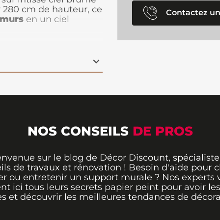
r 280 cm de hauteur, ce
Contactez un
 murs
en un ciel
ù les oiseaux vous
 lés panoramiques, il
ante. Durable et facile
pour apporter une
otre décoration
NOS CONSEILS
DE PROS
envenue sur le blog de Décor Discount, spécialiste
ils de travaux et rénovation ! Besoin d'aide pour ch
er ou entretenir un support murale ? Nos experts 
ent ici tous leurs secrets papier peint pour avoir le
s et découvrir les meilleures tendances de décora