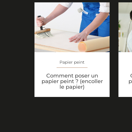
Papier peint
Comment poser un
papier peint ? (encoller
p
le papier)