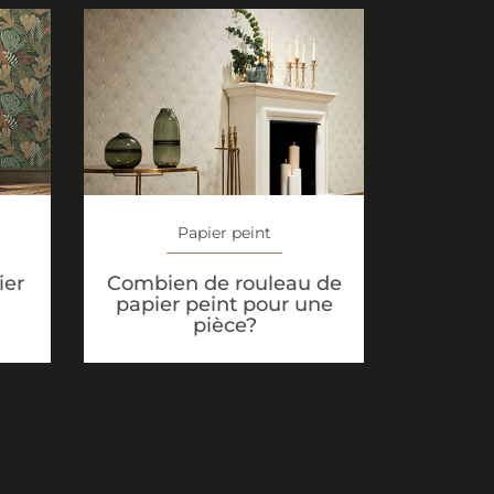
Papier peint
ier
Combien de rouleau de
papier peint pour une
pièce?