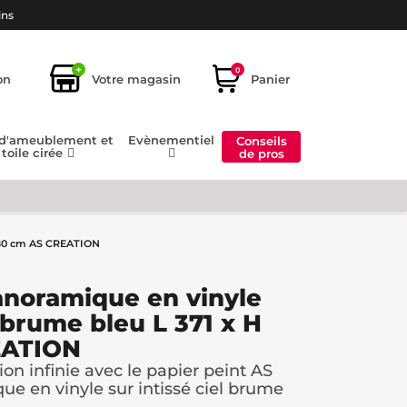
ins
+
0
on
Votre magasin
Panier
 d'ameublement et
Evènementiel
Conseils
toile cirée
de pros
 280 cm AS CREATION
anoramique en vinyle
l brume bleu L 371 x H
EATION
on infinie avec le papier peint AS
ue en vinyle sur intissé ciel brume