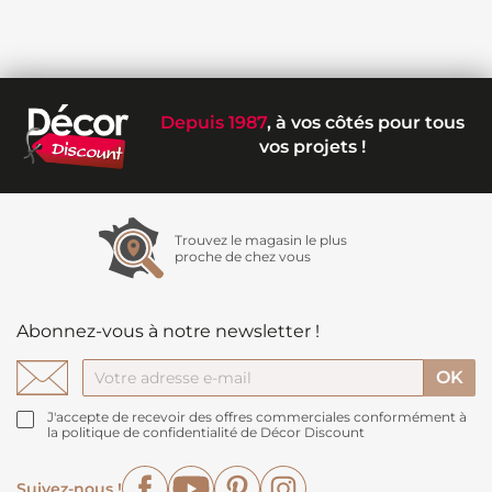
Depuis 1987
, à vos côtés pour tous
vos projets !
Trouvez le magasin le plus
proche de chez vous
Abonnez-vous à notre newsletter !
J'accepte de recevoir des offres commerciales conformément à
la politique de confidentialité de Décor Discount
Facebook
YouTube
Pinterest
Instagram
Suivez-nous !