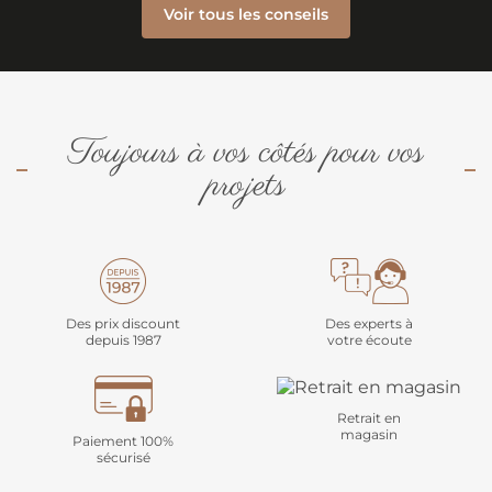
Voir tous les conseils
Toujours à vos côtés pour vos
projets
Des prix discount
Des experts à
depuis 1987
votre écoute
Retrait en
magasin
Paiement 100%
sécurisé