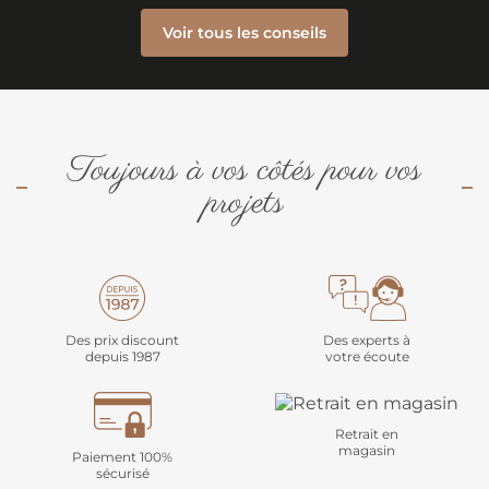
Voir tous les conseils
Toujours à vos côtés pour vos
projets
Des prix discount
Des experts à
depuis 1987
votre écoute
Retrait en
magasin
Paiement 100%
sécurisé