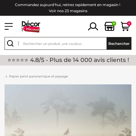
Commandez aujourd'hui, retirez rapidement en magasin !
Voir nos 23 magasins
+
0
Rechercher
⭐⭐⭐⭐⭐ 4.8/5 - Plus de 14 000 avis clients !
Papier peint panoramique et paysage