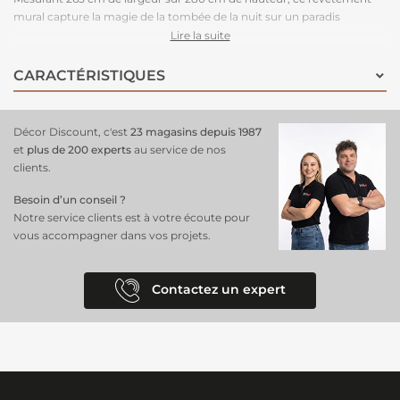
mural capture la magie de la tombée de la nuit sur un paradis
terrestre, avec une jungle multicolore qui s'épanouit sous vos yeux.
Lire la suite
Imprégnez-vous des parfums qui remontent de la terre et admirez la
faune du revêtement. Composé de cinq lés panoramiques, il
CARACTÉRISTIQUES
transforme vos murs en une scène immersive et captivante. Facile à
poser, ce papier peint en vinyle est idéal pour apporter une touche de
nature vibrante et magique à votre intérieur !
Décor Discount, c'est
23 magasins depuis 1987
et
plus de 200 experts
au service de nos
clients.
Besoin d’un conseil ?
Notre service clients est à votre écoute pour
vous accompagner dans vos projets.
Contactez un expert