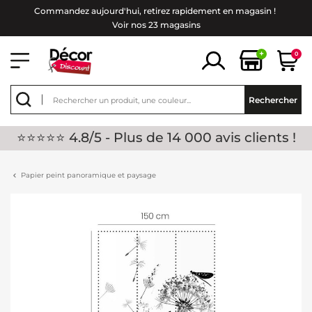
Commandez aujourd'hui, retirez rapidement en magasin !
Voir nos 23 magasins
+
0
Rechercher
⭐⭐⭐⭐⭐ 4.8/5 - Plus de 14 000 avis clients !
Papier peint panoramique et paysage