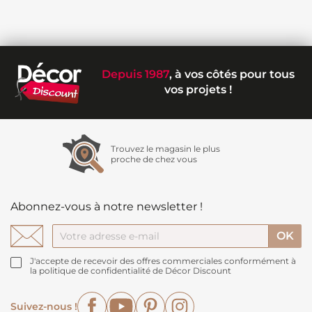
Depuis 1987
, à vos côtés pour tous
vos projets !
Trouvez le magasin le plus
proche de chez vous
Abonnez-vous à notre newsletter !
J'accepte de recevoir des offres commerciales conformément à
la politique de confidentialité de Décor Discount
Facebook
YouTube
Pinterest
Instagram
Suivez-nous !