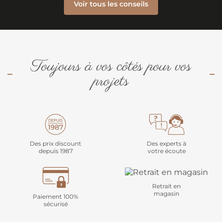
Voir tous les conseils
Toujours à vos côtés pour vos
projets
Des prix discount
Des experts à
depuis 1987
votre écoute
Retrait en
magasin
Paiement 100%
sécurisé