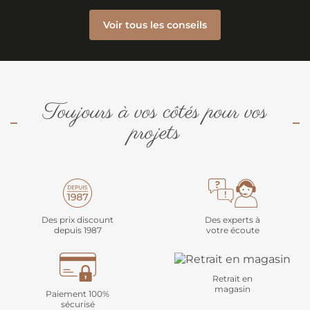
Voir tous les conseils
Toujours à vos côtés pour vos
projets
Des prix discount
Des experts à
depuis 1987
votre écoute
Retrait en
magasin
Paiement 100%
sécurisé