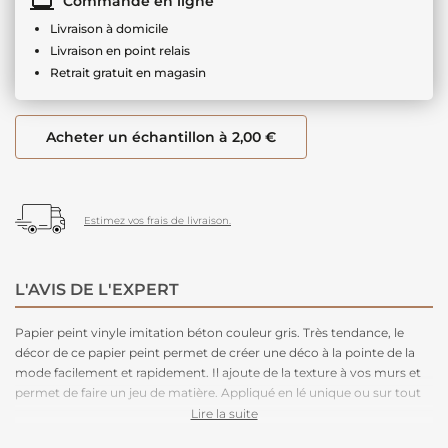
Commande en ligne
Livraison à domicile
Livraison en point relais
Retrait gratuit en magasin
Acheter un échantillon à 2,00 €
Estimez vos frais de livraison.
L'AVIS DE L'EXPERT
Papier peint vinyle imitation béton couleur gris. Très tendance, le
décor de ce papier peint permet de créer une déco à la pointe de la
mode facilement et rapidement. Il ajoute de la texture à vos murs et
permet de faire un jeu de matière. Appliqué en lé unique ou sur tout
un pan de mur l'effet est immédiatement réussi. Facile d'entretien.
Lire la suite
Nettoyage avec une éponge humide à l’eau savonneuse. Plus besoin