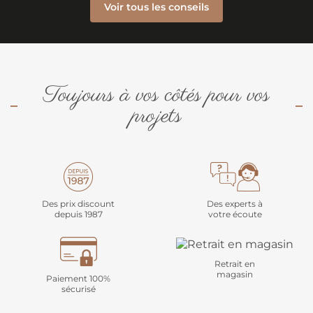
Voir tous les conseils
Toujours à vos côtés pour vos
projets
Des prix discount
Des experts à
depuis 1987
votre écoute
Retrait en
magasin
Paiement 100%
sécurisé