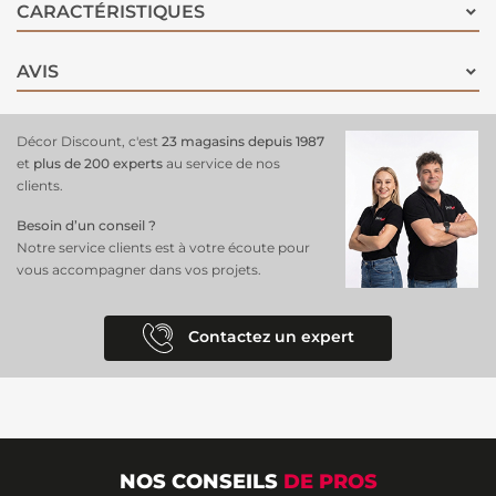
de table à tapisser, la colle se met directement sur le mur.
CARACTÉRISTIQUES
AVIS
Décor Discount, c'est
23 magasins depuis 1987
et
plus de 200 experts
au service de nos
clients.
Besoin d’un conseil ?
Notre service clients est à votre écoute pour
vous accompagner dans vos projets.
Contactez un expert
NOS CONSEILS
DE PROS