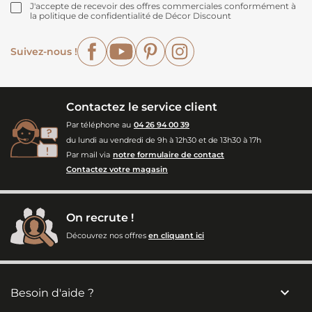
J'accepte de recevoir des offres commerciales conformément à
la politique de confidentialité de Décor Discount
Facebook
YouTube
Pinterest
Instagram
Suivez-nous !
Contactez le service client
Par téléphone au
04 26 94 00 39
du lundi au vendredi de 9h à 12h30 et de 13h30 à 17h
Par mail via
notre formulaire de contact
Contactez votre magasin
On recrute !
Découvrez nos offres
en cliquant ici

Besoin d'aide ?