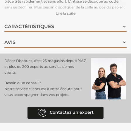
pièce très rapidement et sans effort. L'intissé se découpe au cutter
sans se déchirer. Plus besoin d'appliquer de la colle au dos du papier :
la colle est à appliquer uniquement sur le mur, au rouleau et au
Lire la suite
pinceau pour les angles. Plus besoin donc de table à tapisser. Le
papier peint adhère sur le mur facilement et sans se déchirer au
CARACTÉRISTIQUES
contact de la colle. Fabriqué en Union Européenne. Ce papier peint
est lessivable donc il convient particulièrement aux pièces à vivre.
AVIS
Décor Discount, c'est
23 magasins depuis 1987
et
plus de 200 experts
au service de nos
clients.
Besoin d’un conseil ?
Notre service clients est à votre écoute pour
vous accompagner dans vos projets.
Contactez un expert