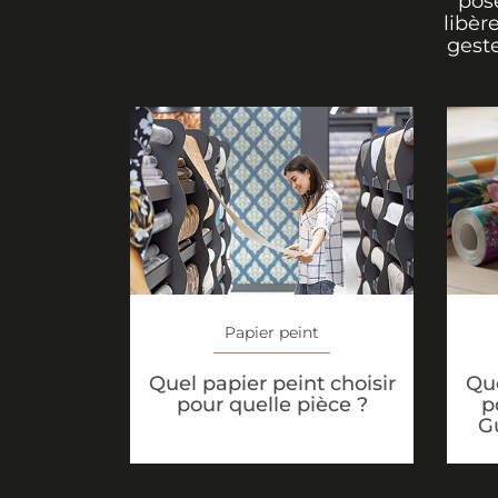
pos
libèr
geste
Papier peint
Que
Quel papier peint choisir
p
pour quelle pièce ?
G