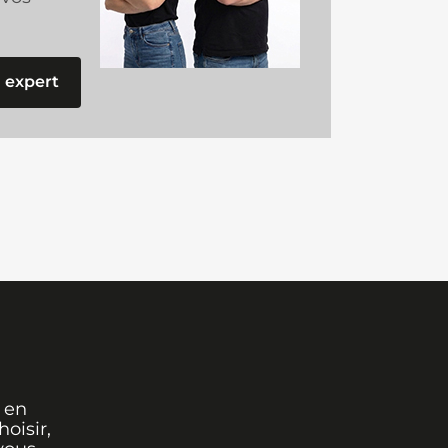
 expert
 en
oisir,