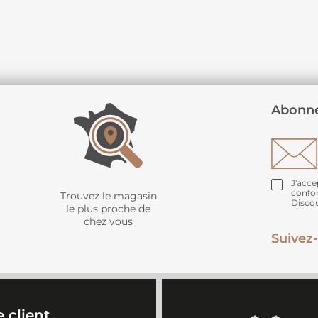
Abonne
J'acce
confo
Trouvez le magasin
Disco
le plus proche de
chez vous
Suivez-
 client