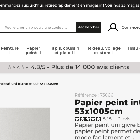
mmandez aujourd'hui, retirez rapidement en magasin !
Voir nos 23 magas
Connexi
Rechercher
Peinture
Papier
Tapis, coussin
Rideau, voilage
Tissu
peint
et plaid
et store
⭐⭐⭐⭐⭐ 4.8/5 - Plus de 14 000 avis clients !
intissé uni blanc cassé 53x1005cm
Référence : 73666
Papier peint in
53x1005cm
5
/
5
-
2
avis
Papier peint uni givre 
papier peint permet de 
mode facilement et...