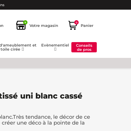
ins
+
0
on
Votre magasin
Panier
 d'ameublement et
Evènementiel
Conseils
toile cirée
de pros
tissé uni blanc cassé
blanc.Très tendance, le décor de ce
créer une déco à la pointe de la