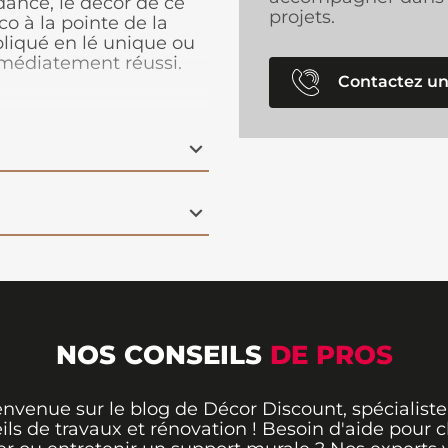
dance, le décor de ce
projets.
o à la pointe de la
liqué en lé unique ou
mmédiatement réussi.
Contactez un
 une éponge humide à
 à tapisser, la colle se
sé ne demande pas de
pe facilement au cutter.
NOS CONSEILS
DE PROS
envenue sur le blog de Décor Discount, spécialiste
ils de travaux et rénovation ! Besoin d'aide pour ch