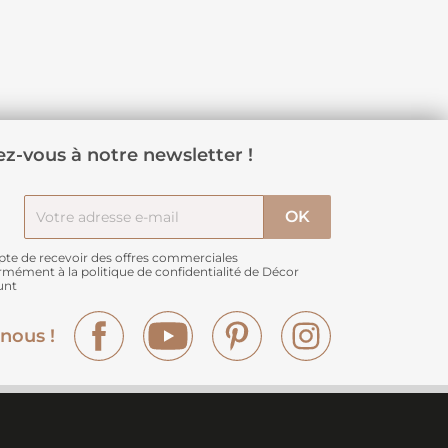
z-vous à notre newsletter !
pte de recevoir des offres commerciales
rmément à
la politique de confidentialité de Décor
unt
Facebook
YouTube
Pinterest
Instagram
nous !