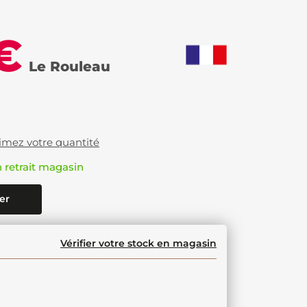
€
Le Rouleau
imez votre quantité
n retrait magasin
er
Vérifier votre stock en magasin