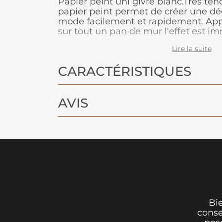
Papier peint uni givre blanc.Très ten
papier peint permet de créer une déc
mode facilement et rapidement. App
sur tout un pan de mur l'effet est i
Facile d'entretien. Nettoyage avec
Lire la suite
l’eau savonneuse. Plus besoin de table
met directement sur le mur. L’intis
CARACTÉRISTIQUES
préparation particulière et se décou
AVIS
Bi
conse