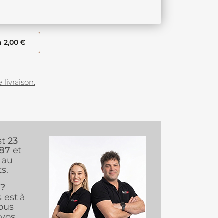
à 2,00 €
 livraison.
st
23
987
et
au
s.
 ?
s est à
ous
vos