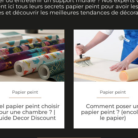
er ou entretenir un support murale ? Nos experts 
ent ici tous leurs secrets papier peint pour avoir le
s et découvrir les meilleures tendances de décora
Papier peint
Papier peint
l papier peint choisir
Comment poser u
our une chambre ? |
papier peint ? (encol
uide Decor Discount
le papier)