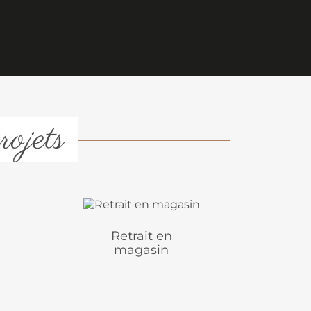
rojets
Retrait en
magasin