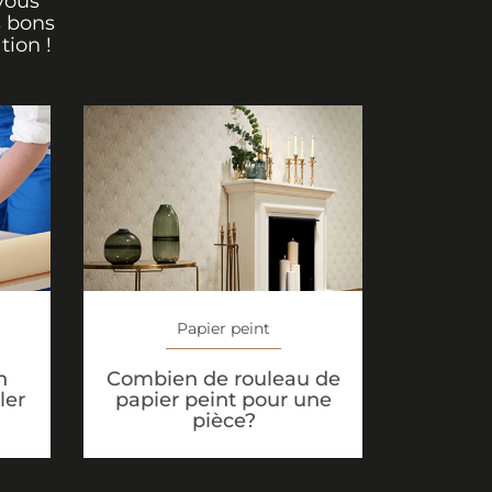
vous
s bons
tion !
Papier peint
n
Combien de rouleau de
ler
papier peint pour une
pièce?