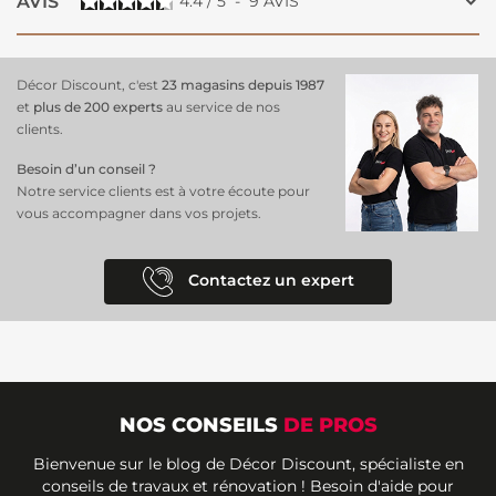
AVIS
4.4
/
5
-
9
AVIS
Décor Discount, c'est
23 magasins depuis 1987
et
plus de 200 experts
au service de nos
clients.
Besoin d’un conseil ?
Notre service clients est à votre écoute pour
vous accompagner dans vos projets.
Contactez un expert
NOS CONSEILS
DE PROS
Bienvenue sur le blog de Décor Discount, spécialiste en
conseils de travaux et rénovation ! Besoin d'aide pour