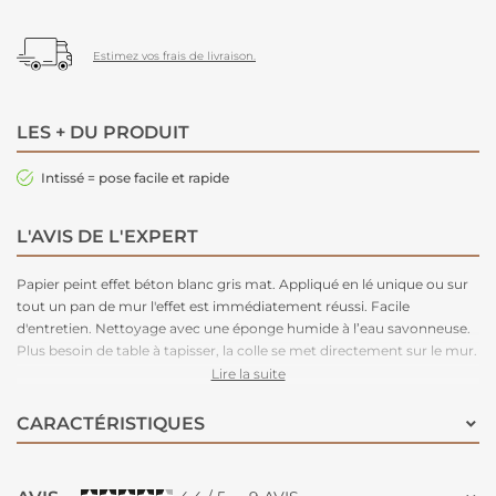
Estimez vos frais de livraison.
LES + DU PRODUIT
Intissé = pose facile et rapide
L'AVIS DE L'EXPERT
Papier peint effet béton blanc gris mat. Appliqué en lé unique ou sur
tout un pan de mur l'effet est immédiatement réussi. Facile
d'entretien. Nettoyage avec une éponge humide à l’eau savonneuse.
Plus besoin de table à tapisser, la colle se met directement sur le mur.
L’intissé ne demande pas de préparation particulière et se découpe
Lire la suite
facilement au cutter.
CARACTÉRISTIQUES