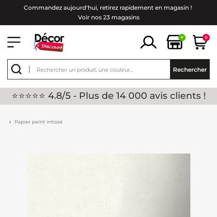
Commandez aujourd'hui, retirez rapidement en magasin !
Voir nos 23 magasins
+
0
Rechercher
⭐⭐⭐⭐⭐ 4.8/5 - Plus de 14 000 avis clients !
Papier peint intissé