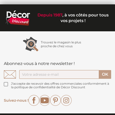
Depuis 1987
, à vos côtés pour tous
vos projets !
Trouvez le magasin le plus
proche de chez vous
Abonnez-vous à notre newsletter !
J'accepte de recevoir des offres commerciales conformément à
la politique de confidentialité de Décor Discount
Facebook
YouTube
Pinterest
Instagram
Suivez-nous !