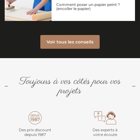
Comment poser un papier peint ?
(encoller le papier)
Voir tous les conseils
Toujours à vos côtés pour vos
projets
Des prix discount
Des experts à
depuis 1987
votre écoute