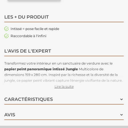
LES + DU PRODUIT
Intissé = pose facile et rapide
Raccordable à l'infini
L'AVIS DE L'EXPERT
Transformez votre intérieur en un sanctuaire de verdure avec le
papier peint panoramique intissé Jungle
Multicolore de
dimensions 159 x 280 cm. Inspiré par la richesse et la diversité de la
jungle, ce papier peint vibrant capture l'énergie vivifiante de la nature.
Idéal pour créer un point focal audacieux dans n'importe quelle pièce,
Lire la suite
il apporte une explosion de couleurs et de motifs exotiques qui
évoquent un véritable voyage au cœur de la jungle.
Facile à installer
CARACTÉRISTIQUES
et de haute qualité
, ce papier peint ajoutera une touche d'aventure
et de style à votre décor intérieur.
AVIS
1 rouleau = 3 lés = image 159 x 280 cm.