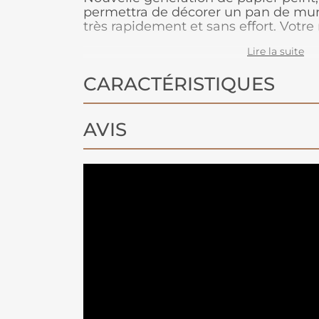
permettra de décorer un pan de mur
très rapidement et sans effort. Votr
de 3 lés de 53 cm de largeur et de 2
Lire la suite
largeur totale de votre motif avec un
cm. Vous pouvez bien évidement mod
CARACTÉRISTIQUES
votre motif en fonction de la taille 
L'intissé se découpe au cutter sans s
d'appliquer de la colle au dos du papie
appliquer uniquement sur le mur, au
AVIS
pour les angles. Plus besoin donc de 
papier peint adhère sur le mur facil
déchirer au contact de la colle. Facil
Nettoyage avec une éponge humide 