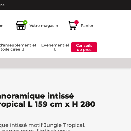
ins
+
0
on
Votre magasin
Panier
 d'ameublement et
Evènementiel
Conseils
toile cirée
de pros
anoramique intissé
ropical L 159 cm x H 280
ue intissé motif Jungle Tropical.