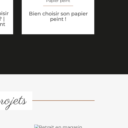
Papier peint
isir
Bien choisir son papier
 |
peint !
nt
rojets