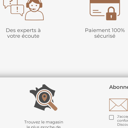
Des experts à
Paiement 100%
votre écoute
sécurisé
Abonne
J'acce
confo
Trouvez le magasin
Disco
le plus proche de