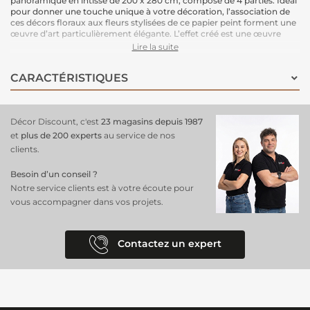
panoramique en intissé de 200 x 280 cm, composé de 4 parties. Idéal
pour donner une touche unique à votre décoration, l’association de
ces décors floraux aux fleurs stylisées de ce papier peint forment une
œuvre d’art particulièrement élégante. L’effet créé est une œuvre
d'art géante qui habille magnifiquement votre espace.
Lire la suite
Le support intissé garantit une installation facile : il vous suffit
d'enduire le mur de colle pour poser ce papier peint en toute
CARACTÉRISTIQUES
simplicité. Une solution pratique et esthétique.
Dimensions : 400 cm (largeur) x 280 cm (hauteur)
Support : Intissé
Pose : Encollage du mur, pose facile.
Décor Discount, c'est
23 magasins depuis 1987
et
plus de 200 experts
au service de nos
clients.
Besoin d’un conseil ?
Notre service clients est à votre écoute pour
vous accompagner dans vos projets.
Contactez un expert