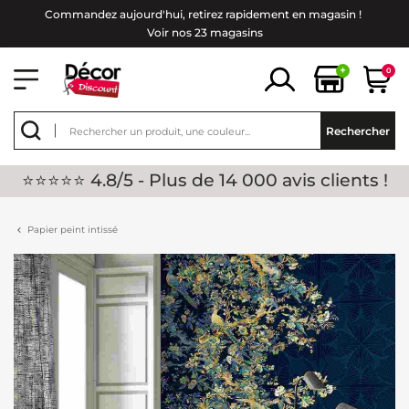
Commandez aujourd'hui, retirez rapidement en magasin !
Voir nos 23 magasins
+
0
Rechercher
⭐⭐⭐⭐⭐ 4.8/5 - Plus de 14 000 avis clients !
Papier peint intissé