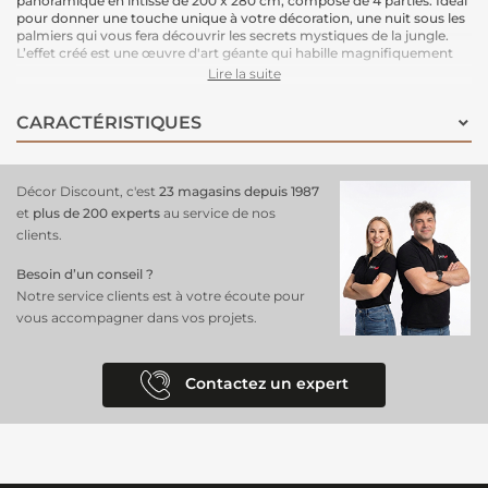
panoramique en intissé de 200 x 280 cm, composé de 4 parties. Idéal
pour donner une touche unique à votre décoration, une nuit sous les
palmiers qui vous fera découvrir les secrets mystiques de la jungle.
L’effet créé est une œuvre d'art géante qui habille magnifiquement
votre espace.
Lire la suite
Le support intissé garantit une installation facile : il vous suffit
d'enduire le mur de colle pour poser ce papier peint en toute
CARACTÉRISTIQUES
simplicité. Une solution pratique et esthétique.
Dimensions : 200 cm (largeur) x 280 cm (hauteur)
Support : Intissé
Pose : Encollage du mur, pose facile.
Décor Discount, c'est
23 magasins depuis 1987
et
plus de 200 experts
au service de nos
clients.
Besoin d’un conseil ?
Notre service clients est à votre écoute pour
vous accompagner dans vos projets.
Contactez un expert