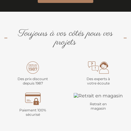
Toujours à vos côtés pour vos
projets
Des prix discount
Des experts à
depuis 1987
votre écoute
Retrait en
magasin
Paiement 100%
sécurisé