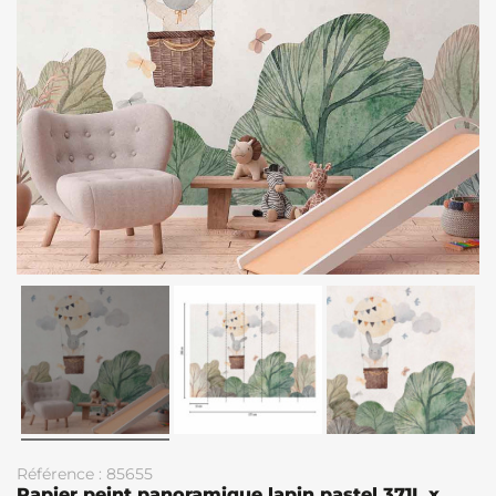
Référence : 85655
Papier peint panoramique lapin pastel 371L x