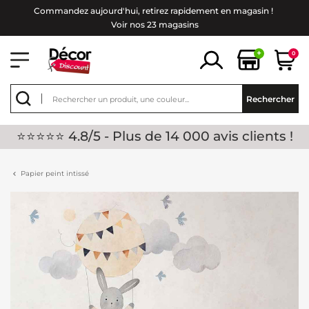
Commandez aujourd'hui, retirez rapidement en magasin !
Voir nos 23 magasins
+
0
Rechercher
⭐⭐⭐⭐⭐ 4.8/5 - Plus de 14 000 avis clients !
Papier peint intissé