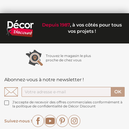
Depuis 1987
, à vos côtés pour tous
vos projets !
Trouvez le magasin le plus
proche de chez vous
Abonnez-vous à notre newsletter !
J'accepte de recevoir des offres commerciales conformément à
la politique de confidentialité de Décor Discount
Facebook
YouTube
Pinterest
Instagram
Suivez-nous !