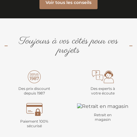
Voir tous les conseils
Toujours à vos côtés pour vos
projets
Des prix discount
Des experts à
depuis 1987
votre écoute
Retrait en
magasin
Paiement 100%
sécurisé