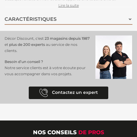
sophistiquée à votre intérieur, parfait pour un salon contemporain ou
Lire la suite
une chambre raffinée. La pose facile et rapide, grâce à l’application
directe de la colle sur le mur, assure une installation sans effort et un
CARACTÉRISTIQUES
résultat impeccable. En 2025 la
tendance du papier peint
continue
de régner en maître dans la
décoration d’intérieur
, avec des motifs
audacieux, des textures immersives et des palettes contrastées. Les
Décor Discount, c'est
23 magasins depuis 1987
designs classiques revisités, comme le noir et blanc, rencontrent un
et
plus de 200 experts
au service de nos
grand succès, tout comme les panoramiques qui transforment vos
clients.
murs en véritables œuvres d’art.
Besoin d’un conseil ?
Notre service clients est à votre écoute pour
vous accompagner dans vos projets.
Contactez un expert
NOS CONSEILS
DE PROS