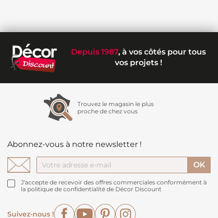
Depuis 1987
, à vos côtés pour tous
vos projets !
Trouvez le magasin le plus
proche de chez vous
Abonnez-vous à notre newsletter !
J'accepte de recevoir des offres commerciales conformément à
la politique de confidentialité de Décor Discount
Facebook
YouTube
Pinterest
Instagram
Suivez-nous !