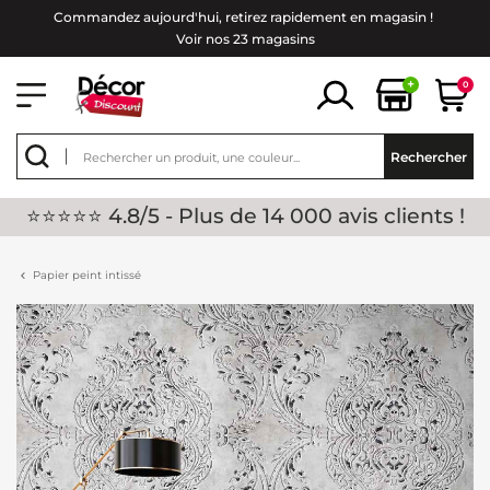
Commandez aujourd'hui, retirez rapidement en magasin !
Voir nos 23 magasins
+
0
Rechercher
⭐⭐⭐⭐⭐ 4.8/5 - Plus de 14 000 avis clients !
Papier peint intissé