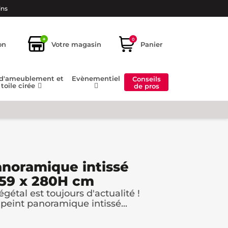
ins
+
0
on
Votre magasin
Panier
 d'ameublement et
Evènementiel
Conseils
toile cirée
de pros
anoramique intissé
159 x 280H cm
étal est toujours d'actualité !
peint panoramique intissé...