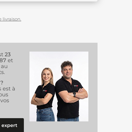
 livraison.
st
23
987
et
au
s.
 ?
s est à
ous
vos
 expert