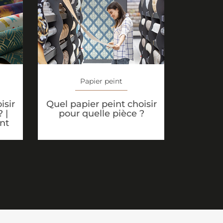
Papier peint
isir
Quel papier peint choisir
 |
pour quelle pièce ?
nt