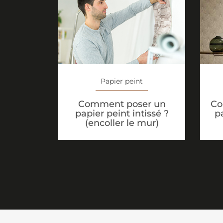
Papier peint
Comment poser un
Co
papier peint intissé ?
p
(encoller le mur)