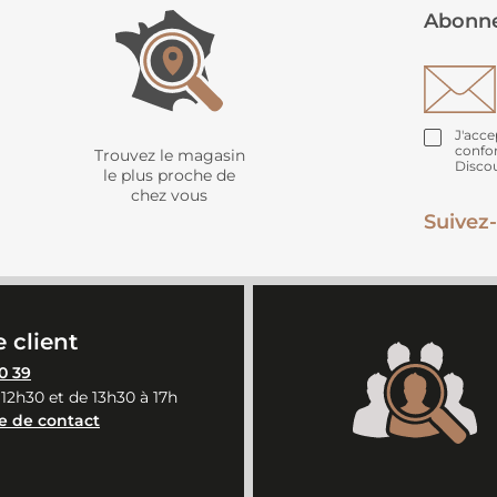
Abonne
J'acce
confo
Trouvez le magasin
Disco
le plus proche de
chez vous
Suivez-
 client
0 39
 12h30 et de 13h30 à 17h
e de contact