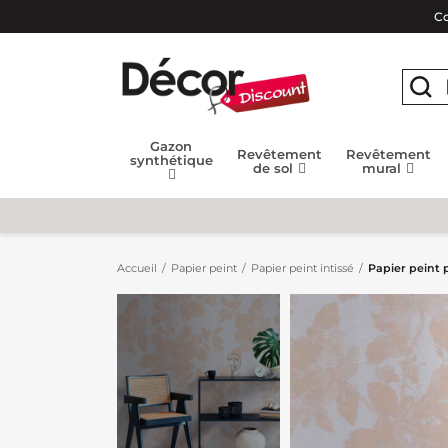
Co
Gazon
Revêtement
Revêtement
synthétique
de sol
mural
Accueil
Papier peint
Papier peint intissé
Papier peint 