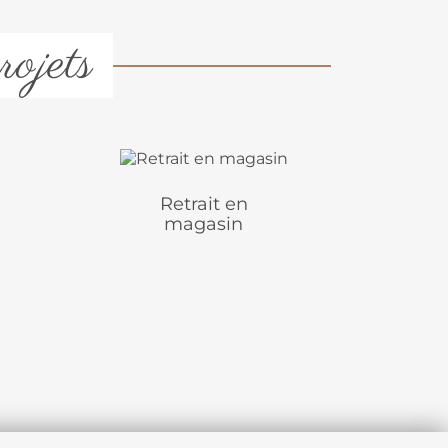
rojets
Retrait en
magasin