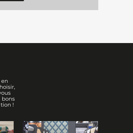
 en
oisir,
vous
s bons
tion !