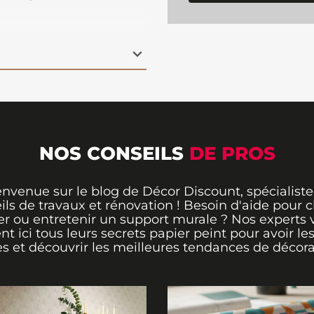
se et inspirante. Que
ou un bureau, ce décor
 apportant une touche
a pose facile et rapide,
e sur le mur
, et à son
apte parfaitement à
 idéal pour ceux qui
pep’s
et de caractère !
NOS CONSEILS
DE PROS
envenue sur le blog de Décor Discount, spécialiste
ils de travaux et rénovation ! Besoin d'aide pour ch
er ou entretenir un support murale ? Nos experts 
ent ici tous leurs secrets papier peint pour avoir le
s et découvrir les meilleures tendances de décora