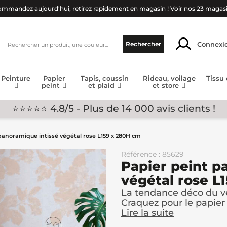
mmandez aujourd'hui, retirez rapidement en magasin !
Voir nos 23 magas
Connexi
Rechercher
Peinture
Papier
Tapis, coussin
Rideau, voilage
Tissu
peint
et plaid
et store
⭐⭐⭐⭐⭐ 4.8/5 - Plus de 14 000 avis clients !
panoramique intissé végétal rose L159 x 280H cm
Référence : 85629
Papier peint p
végétal rose L
La tendance déco du vég
Craquez pour le papier 
Lire la suite