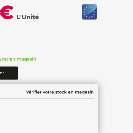
 €
L'Unité
n retrait magasin
er
Vérifier votre stock en magasin