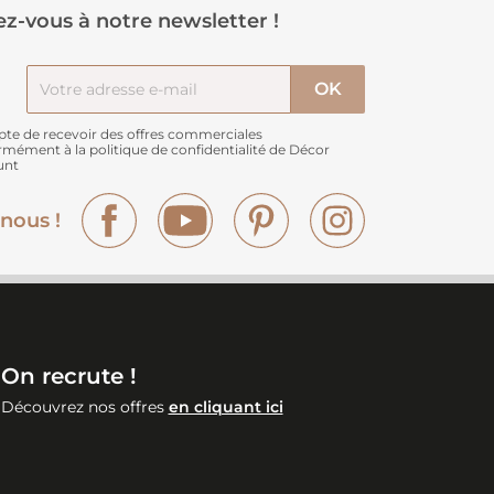
z-vous à notre newsletter !
pte de recevoir des offres commerciales
rmément à
la politique de confidentialité de Décor
unt
Facebook
YouTube
Pinterest
Instagram
nous !
On recrute !
Découvrez nos offres
en cliquant ici