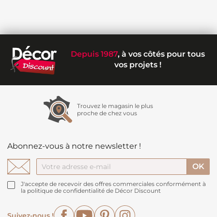
Depuis 1987
, à vos côtés pour tous
vos projets !
Trouvez le magasin le plus
proche de chez vous
Abonnez-vous à notre newsletter !
J'accepte de recevoir des offres commerciales conformément à
la politique de confidentialité de Décor Discount
Facebook
YouTube
Pinterest
Instagram
Suivez-nous !