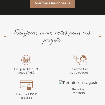
Voir tous les conseils
Toujours à vos côtés pour vos
projets
Des prix discount
Des experts à
depuis 1987
votre écoute
Retrait en
magasin
Paiement 100%
sécurisé